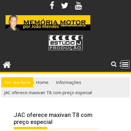
Skip
to
content
You are here
Home
Informações
JAC oferece maxivan T8 com preço especial
JAC oferece maxivan T8 com
preço especial