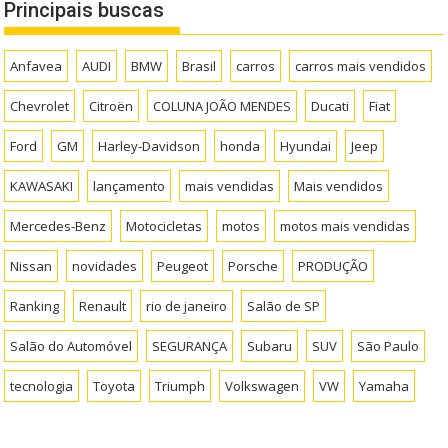
Principais buscas
Anfavea
AUDI
BMW
Brasil
carros
carros mais vendidos
Chevrolet
Citroën
COLUNA JOÃO MENDES
Ducati
Fiat
Ford
GM
Harley-Davidson
honda
Hyundai
Jeep
KAWASAKI
lançamento
mais vendidas
Mais vendidos
Mercedes-Benz
Motocicletas
motos
motos mais vendidas
Nissan
novidades
Peugeot
Porsche
PRODUÇÃO
Ranking
Renault
rio de janeiro
Salão de SP
Salão do Automóvel
SEGURANÇA
Subaru
SUV
São Paulo
tecnologia
Toyota
Triumph
Volkswagen
VW
Yamaha