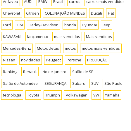
Anfavea
AUDI
BMW
Brasil
carros
carros mais vendidos
Chevrolet
Citroën
COLUNA JOÃO MENDES
Ducati
Fiat
Ford
GM
Harley-Davidson
honda
Hyundai
Jeep
KAWASAKI
lançamento
mais vendidas
Mais vendidos
Mercedes-Benz
Motocicletas
motos
motos mais vendidas
Nissan
novidades
Peugeot
Porsche
PRODUÇÃO
Ranking
Renault
rio de janeiro
Salão de SP
Salão do Automóvel
SEGURANÇA
Subaru
SUV
São Paulo
tecnologia
Toyota
Triumph
Volkswagen
VW
Yamaha