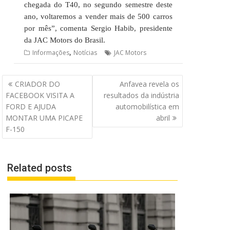
chegada do T40, no segundo semestre deste
ano, voltaremos a vender mais de 500 carros
por mês”, comenta Sergio Habib, presidente
da JAC Motors do Brasil.
,
Informações
Notícias
JAC Motors
Navegação
CRIADOR DO
Anfavea revela os
de
FACEBOOK VISITA A
resultados da indústria
Post
FORD E AJUDA
automobilística em
MONTAR UMA PICAPE
abril
F-150
Related posts