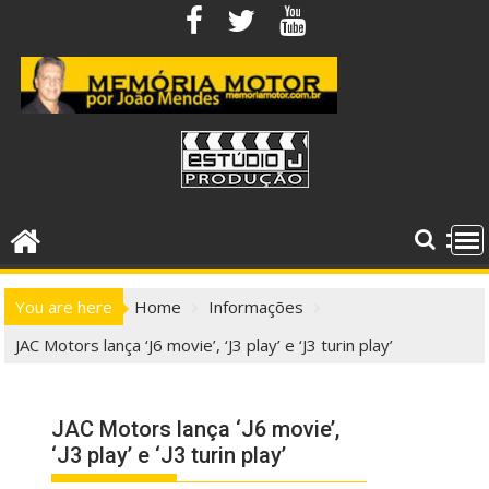
Skip
to
content
You are here
Home
Informações
JAC Motors lança ‘J6 movie’, ‘J3 play’ e ‘J3 turin play’
JAC Motors lança ‘J6 movie’,
‘J3 play’ e ‘J3 turin play’