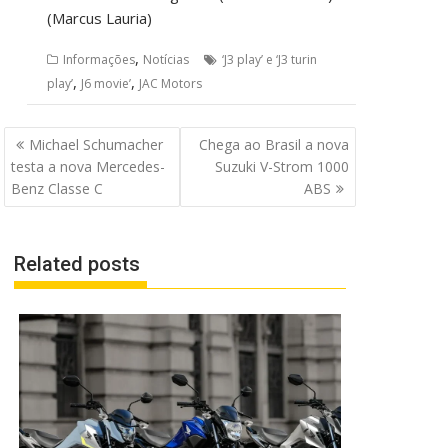
(Marcus Lauria)
,
Informações
Notícias
‘J3 play’ e ‘J3 turin
,
,
play’
J6 movie’
JAC Motors
Navegação
Michael Schumacher
Chega ao Brasil a nova
de
testa a nova Mercedes-
Suzuki V-Strom 1000
Post
Benz Classe C
ABS
Related posts