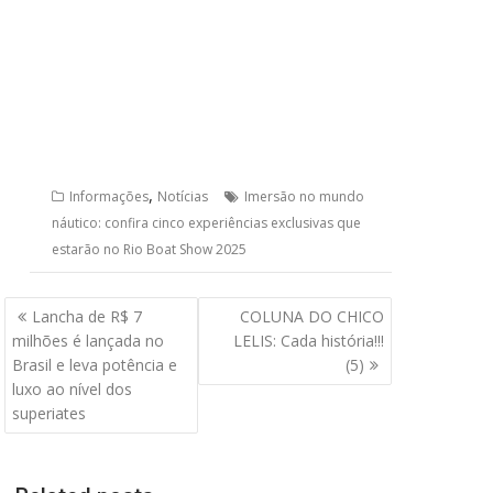
,
Informações
Notícias
Imersão no mundo
náutico: confira cinco experiências exclusivas que
estarão no Rio Boat Show 2025
Navegação
Lancha de R$ 7
COLUNA DO CHICO
de
milhões é lançada no
LELIS: Cada história!!!
Post
Brasil e leva potência e
(5)
luxo ao nível dos
superiates