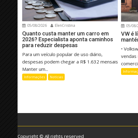
05/08/2026
ElenCristina
05/08/
Quanto custa manter um carro em
VW é l
2026? Especialista aponta caminhos
manté
para reduzir despesas
• Volks
Para um veículo popular de uso diário,
vendas 
despesas podem chegar a R$ 1.632 mensais
comercia
Manter um...
Informa
Informações
Notícias
Copyright © All rights reserved