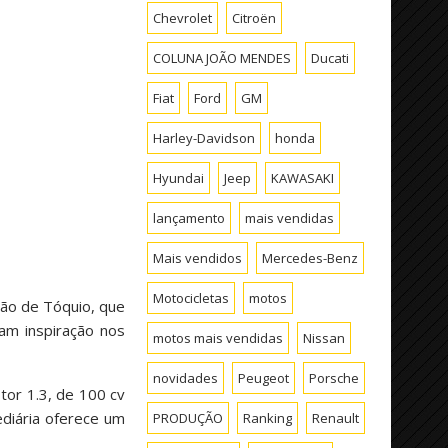
Chevrolet
Citroën
COLUNA JOÃO MENDES
Ducati
Fiat
Ford
GM
Harley-Davidson
honda
Hyundai
Jeep
KAWASAKI
lançamento
mais vendidas
Mais vendidos
Mercedes-Benz
Motocicletas
motos
lão de Tóquio, que
am inspiração nos
motos mais vendidas
Nissan
novidades
Peugeot
Porsche
or 1.3, de 100 cv
diária oferece um
PRODUÇÃO
Ranking
Renault