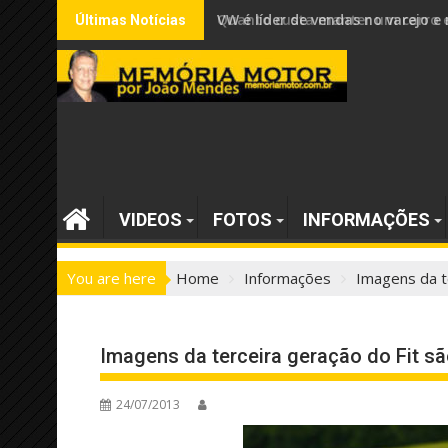
Skip
VW é líder de vendas no varejo
Últimas Notícias
to
content
VIDEOS
FOTOS
INFORMAÇÕES
You are here
Home
Informações
Imagens da t
Imagens da terceira geração do Fit sã
24/07/2013