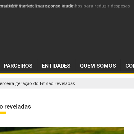
 e mantém market share consolidado
PARCEIROS
ENTIDADES
QUEM SOMOS
CO
erceira geração do Fit são reveladas
o reveladas