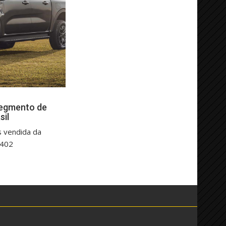
segmento de
sil
s vendida da
.402