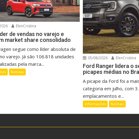
2026
ElenCristina
íder de vendas no varejo e
m market share consolidado
wagen segue como líder absoluta de
no varejo. Já são 106.818 unidades
05/08/2026
ElenCristina
lizadas pela marca...
Ford Ranger lidera o 
picapes médias no Bra
ções
Notícias
A picape da Ford foi a mai
categoria em julho, com 3
emplacamentos e...
Informações
Notícias