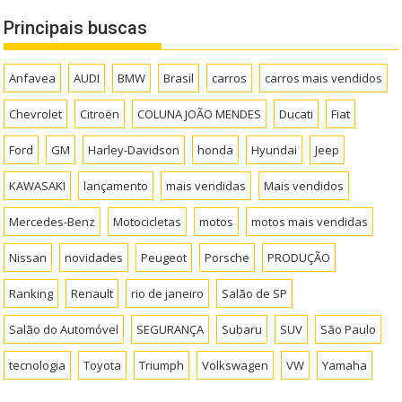
Principais buscas
Anfavea
AUDI
BMW
Brasil
carros
carros mais vendidos
Chevrolet
Citroën
COLUNA JOÃO MENDES
Ducati
Fiat
Ford
GM
Harley-Davidson
honda
Hyundai
Jeep
KAWASAKI
lançamento
mais vendidas
Mais vendidos
Mercedes-Benz
Motocicletas
motos
motos mais vendidas
Nissan
novidades
Peugeot
Porsche
PRODUÇÃO
Ranking
Renault
rio de janeiro
Salão de SP
Salão do Automóvel
SEGURANÇA
Subaru
SUV
São Paulo
tecnologia
Toyota
Triumph
Volkswagen
VW
Yamaha