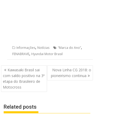
,
,
Informações
Notícias
“Marca do Ano”
,
FENABRAVE
Hyundai Motor Brasil
Navegação
Kawasaki Brasil sai
Nova Linha CG 2018: o
de
com saldo positivo na 3ª
pioneirismo continua
Post
etapa do Brasileiro de
Motocross
Related posts