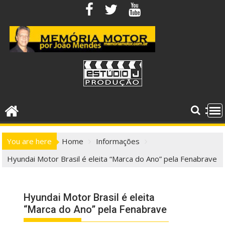
Skip
to
content
You are here
Home
Informações
Hyundai Motor Brasil é eleita “Marca do Ano” pela Fenabrave
Hyundai Motor Brasil é eleita
“Marca do Ano” pela Fenabrave