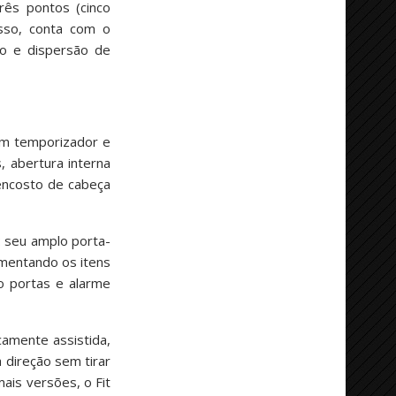
rês pontos (cinco
isso, conta com o
ção e dispersão de
com temporizador e
 abertura interna
 encosto de cabeça
: seu amplo porta-
ementando os itens
ro portas e alarme
camente assistida,
 direção sem tirar
ais versões, o Fit