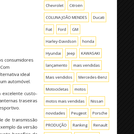
Chevrolet
Citroën
COLUNA JOÃO MENDES
Ducati
Fiat
Ford
GM
Harley-Davidson
honda
Hyundai
Jeep
KAWASAKI
os consumidores
lançamento
mais vendidas
. Com
ternativa ideal
Mais vendidos
Mercedes-Benz
r um automóvel.
Motocicletas
motos
 excelente custo-
lanternas traseiras
motos mais vendidas
Nissan
esportivo.
novidades
Peugeot
Porsche
ade de transmissão
PRODUÇÃO
Ranking
Renault
 exemplo da versão