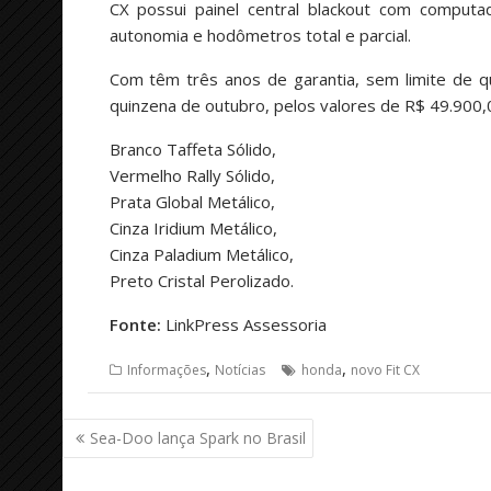
CX possui painel central blackout com comput
autonomia e hodômetros total e parcial.
Com têm três anos de garantia, sem limite de q
quinzena de outubro, pelos valores de R$ 49.900,
Branco Taffeta Sólido,
Vermelho Rally Sólido,
Prata Global Metálico,
Cinza Iridium Metálico,
Cinza Paladium Metálico,
Preto Cristal Perolizado.
Fonte:
LinkPress Assessoria
,
,
Informações
Notícias
honda
novo Fit CX
Navegação
Sea-Doo lança Spark no Brasil
de
Post