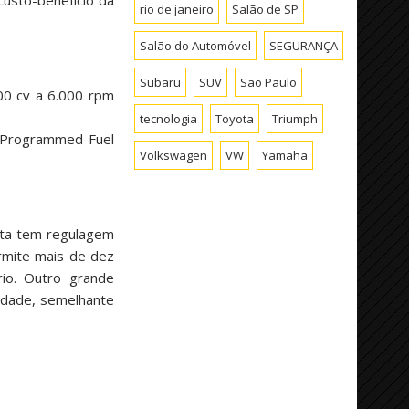
custo-benefício da
rio de janeiro
Salão de SP
Salão do Automóvel
SEGURANÇA
Subaru
SUV
São Paulo
100 cv a 6.000 rpm
tecnologia
Toyota
Triumph
 (Programmed Fuel
Volkswagen
VW
Yamaha
sta tem regulagem
ermite mais de dez
io. Outro grande
lidade, semelhante