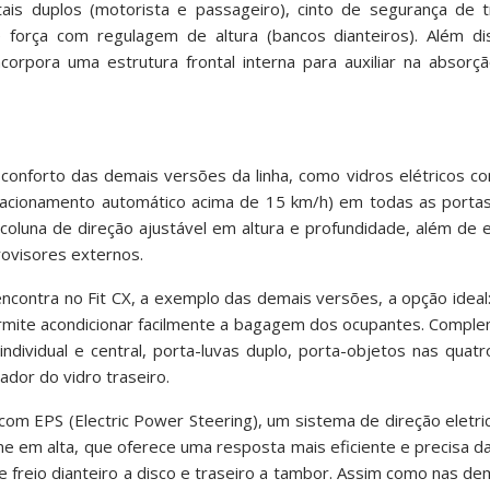
ais duplos (motorista e passageiro), cinto de segurança de t
e força com regulagem de altura (bancos dianteiros). Além d
ncorpora uma estrutura frontal interna para auxiliar na absor
e conforto das demais versões da linha, como vidros elétricos 
 acionamento automático acima de 15 km/h) em todas as portas,
 coluna de direção ajustável em altura e profundidade, além de
rovisores externos.
contra no Fit CX, a exemplo das demais versões, a opção ideal
ermite acondicionar facilmente a bagagem dos ocupantes. Compl
individual e central, porta-luvas duplo, porta-objetos nas quat
ador do vidro traseiro.
 com EPS (Electric Power Steering), um sistema de direção eletri
e em alta, que oferece uma resposta mais eficiente e precisa da
freio dianteiro a disco e traseiro a tambor. Assim como nas dem