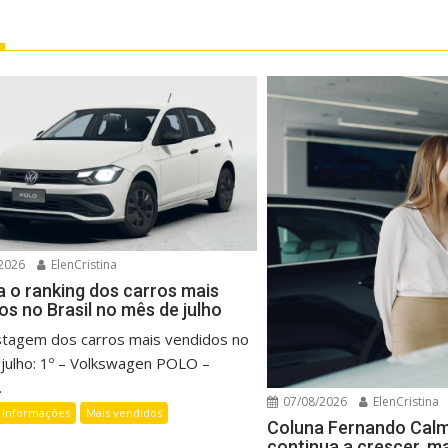
2026
ElenCristina
a o ranking dos carros mais
os no Brasil no mês de julho
listagem dos carros mais vendidos no
julho: 1º – Volkswagen POLO –
.
07/08/2026
ElenCristina
Informações
Mais vendidos
Coluna Fernando Cal
continua a crescer, m