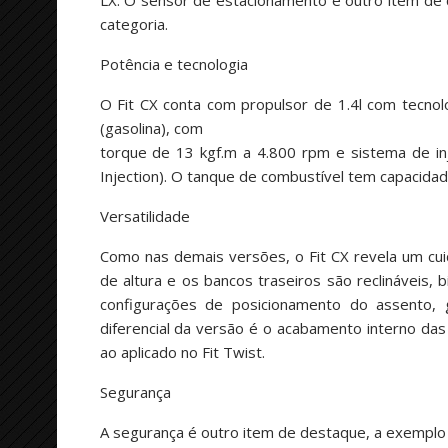
LX. O sensor de estacionamento é outro item de c
categoria.
Potência e tecnologia
O Fit CX conta com propulsor de 1.4l com tecnol
(gasolina), com
torque de 13 kgf.m a 4.800 rpm e sistema de i
Injection). O tanque de combustível tem capacidad
Versatilidade
Como nas demais versões, o Fit CX revela um cu
de altura e os bancos traseiros são reclináveis, 
configurações de posicionamento do assento,
diferencial da versão é o acabamento interno da
ao aplicado no Fit Twist.
Segurança
A segurança é outro item de destaque, a exemplo