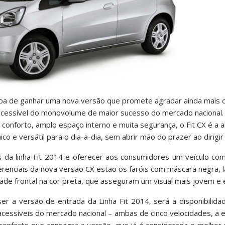
a de ganhar uma nova versão que promete agradar ainda mais 
s acessível do monovolume de maior sucesso do mercado nacional
 conforto, amplo espaço interno e muita segurança, o Fit CX é a al
o e versátil para o dia-a-dia, sem abrir mão do prazer ao dirigi
 da linha Fit 2014 e oferecer aos consumidores um veículo com
iferenciais da nova versão CX estão os faróis com máscara negra, 
rade frontal na cor preta, que asseguram um visual mais jovem e 
er a versão de entrada da Linha Fit 2014, será a disponibilid
cessíveis do mercado nacional – ambas de cinco velocidades, a