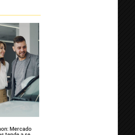
mon: Mercado
as tende a se