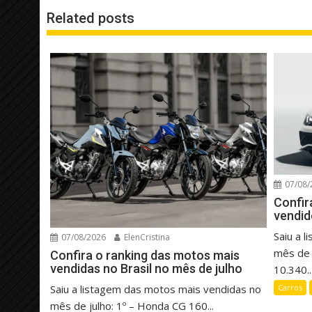
Related posts
07/08/
Confir
vendid
Saiu a 
07/08/2026
ElenCristina
mês de 
Confira o ranking das motos mais
vendidas no Brasil no mês de julho
10.340..
Saiu a listagem das motos mais vendidas no
Carros
mês de julho: 1º – Honda CG 160...