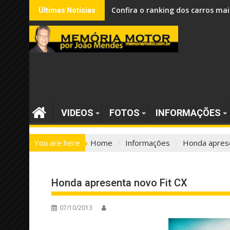
Skip
Confira o ranking dos carros mai
Últimas Notícias
to
content
VIDEOS
FOTOS
INFORMAÇÕES
You are here
Home
Informações
Honda aprese
Honda apresenta novo Fit CX
07/10/2013