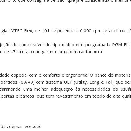
onforto que consagra a versão, que já é considerada o melhor 
ogia i-VTEC Flex, de 101 cv potência a 6.000 rpm (etanol) ou 
njeção de combustível do tipo multiponto programada PGM-FI
e de 47 litros, o que garante uma ótima autonomia.
idado especial com o conforto e ergonomia. O banco do motori
bipartidos (60/40) com sistema ULT (Utility, Long e Tall) que p
 garantindo uma melhor adequação às necessidades do usuár
s portas e bancos, que têm revestimento em tecido de alta qua
 das demais versões.