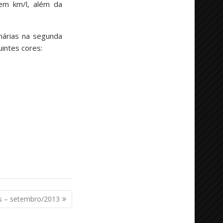
 em km/l, além da
nárias na segunda
intes cores:
s – setembro/2013