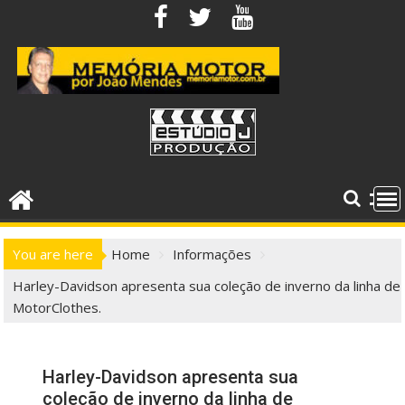
Skip
to
content
You are here
Home
Informações
Harley-Davidson apresenta sua coleção de inverno da linha de
MotorClothes.
Harley-Davidson apresenta sua
coleção de inverno da linha de