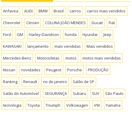
Anfavea
AUDI
BMW
Brasil
carros
carros mais vendidos
Chevrolet
Citroën
COLUNA JOÃO MENDES
Ducati
Fiat
Ford
GM
Harley-Davidson
honda
Hyundai
Jeep
KAWASAKI
lançamento
mais vendidas
Mais vendidos
Mercedes-Benz
Motocicletas
motos
motos mais vendidas
Nissan
novidades
Peugeot
Porsche
PRODUÇÃO
Ranking
Renault
rio de janeiro
Salão de SP
Salão do Automóvel
SEGURANÇA
Subaru
SUV
São Paulo
tecnologia
Toyota
Triumph
Volkswagen
VW
Yamaha