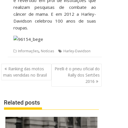
é revertido em prol de instituições que
realizam pesquisas de combate ao
câncer de mama. E em 2012 a Harley-
Davidson celebrou 100 anos de suas
roupas.
,
Informações
Notícias
Harley-Davidson
Navegação
Ranking das motos
Pirelli é o pneu oficial do
de
mais vendidas no Brasil
Rally dos Sertões
Post
2016
Related posts