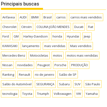
Principais buscas
Anfavea
AUDI
BMW
Brasil
carros
carros mais vendidos
Chevrolet
Citroën
COLUNA JOÃO MENDES
Ducati
Fiat
Ford
GM
Harley-Davidson
honda
Hyundai
Jeep
KAWASAKI
lançamento
mais vendidas
Mais vendidos
Mercedes-Benz
Motocicletas
motos
motos mais vendidas
Nissan
novidades
Peugeot
Porsche
PRODUÇÃO
Ranking
Renault
rio de janeiro
Salão de SP
Salão do Automóvel
SEGURANÇA
Subaru
SUV
São Paulo
tecnologia
Toyota
Triumph
Volkswagen
VW
Yamaha