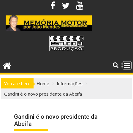
Skip
to
content
You are here
Home
Informações
Gandini é o novo presidente da Abeifa
Gandini é o novo presidente da
Abeifa