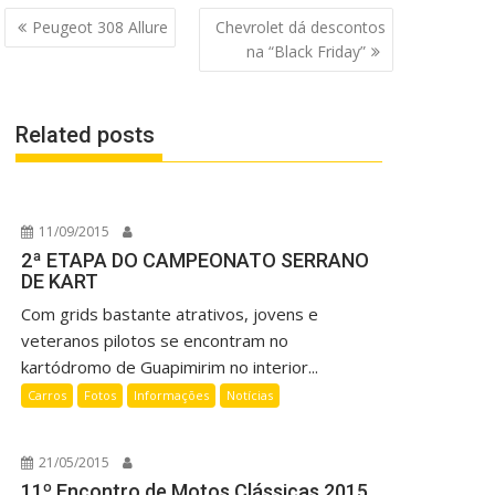
Navegação
Peugeot 308 Allure
Chevrolet dá descontos
de
na “Black Friday”
Post
Related posts
11/09/2015
2ª ETAPA DO CAMPEONATO SERRANO
DE KART
Com grids bastante atrativos, jovens e
veteranos pilotos se encontram no
kartódromo de Guapimirim no interior...
Carros
Fotos
Informações
Notícias
21/05/2015
11º Encontro de Motos Clássicas 2015