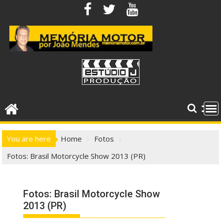
Skip
to
content
You are here
Home
Fotos
Fotos: Brasil Motorcycle Show 2013 (PR)
Fotos: Brasil Motorcycle Show
2013 (PR)