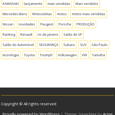
KAWASAKI
lançamento
mais vendidas
Mais vendidos
Mercedes-Benz
Motocicletas
motos
motos mais vendidas
Nissan
novidades
Peugeot
Porsche
PRODUÇÃO
Ranking
Renault
rio de janeiro
Salão de SP
Salão do Automóvel
SEGURANÇA
Subaru
SUV
São Paulo
tecnologia
Toyota
Triumph
Volkswagen
VW
Yamaha
Copyright © All rights reserved
Proudly powered by WordPress
|
Theme: SuperMag by
Acme