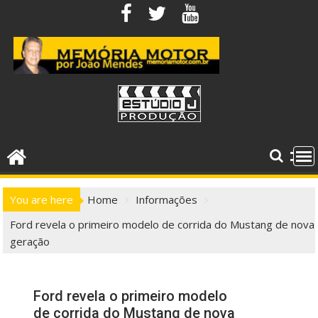
Skip
to
content
You are here
Home
Informações
Ford revela o primeiro modelo de corrida do Mustang de nova
geração
Ford revela o primeiro modelo
de corrida do Mustang de nova