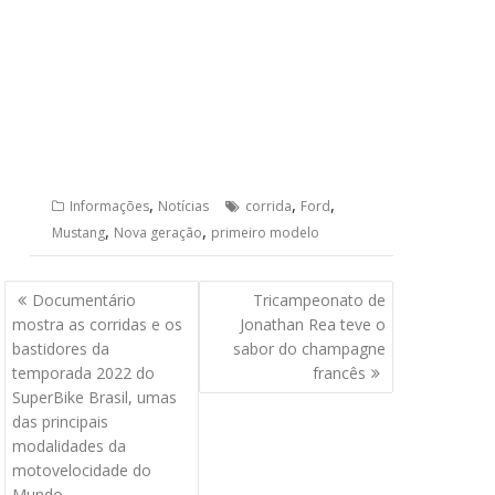
,
,
,
Informações
Notícias
corrida
Ford
,
,
Mustang
Nova geração
primeiro modelo
Navegação
Documentário
Tricampeonato de
de
mostra as corridas e os
Jonathan Rea teve o
Post
bastidores da
sabor do champagne
temporada 2022 do
francês
SuperBike Brasil, umas
das principais
modalidades da
motovelocidade do
Mundo