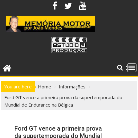
Skip
to
content
You are here
Home
Informações
Ford GT vence a primeira prova da supertemporada do
Mundial de Endurance na Bélgica
Ford GT vence a primeira prova
da supertemporada do Mundial