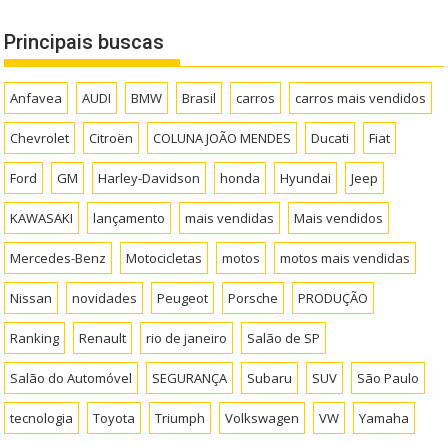
Principais buscas
Anfavea
AUDI
BMW
Brasil
carros
carros mais vendidos
Chevrolet
Citroën
COLUNA JOÃO MENDES
Ducati
Fiat
Ford
GM
Harley-Davidson
honda
Hyundai
Jeep
KAWASAKI
lançamento
mais vendidas
Mais vendidos
Mercedes-Benz
Motocicletas
motos
motos mais vendidas
Nissan
novidades
Peugeot
Porsche
PRODUÇÃO
Ranking
Renault
rio de janeiro
Salão de SP
Salão do Automóvel
SEGURANÇA
Subaru
SUV
São Paulo
tecnologia
Toyota
Triumph
Volkswagen
VW
Yamaha