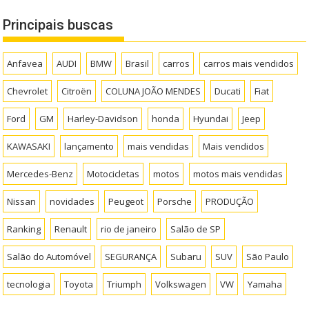
Principais buscas
Anfavea
AUDI
BMW
Brasil
carros
carros mais vendidos
Chevrolet
Citroën
COLUNA JOÃO MENDES
Ducati
Fiat
Ford
GM
Harley-Davidson
honda
Hyundai
Jeep
KAWASAKI
lançamento
mais vendidas
Mais vendidos
Mercedes-Benz
Motocicletas
motos
motos mais vendidas
Nissan
novidades
Peugeot
Porsche
PRODUÇÃO
Ranking
Renault
rio de janeiro
Salão de SP
Salão do Automóvel
SEGURANÇA
Subaru
SUV
São Paulo
tecnologia
Toyota
Triumph
Volkswagen
VW
Yamaha