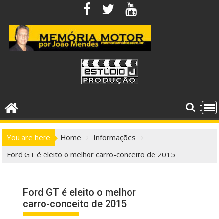
Skip
to
content
You are here
Home
Informações
Ford GT é eleito o melhor carro-conceito de 2015
Ford GT é eleito o melhor
carro-conceito de 2015