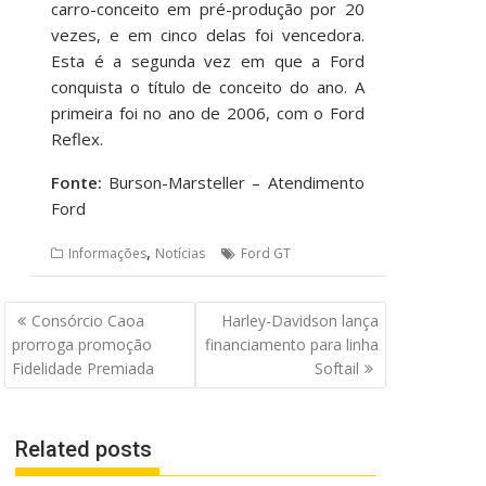
carro-conceito em pré-produção por 20
vezes, e em cinco delas foi vencedora.
Esta é a segunda vez em que a Ford
conquista o título de conceito do ano. A
primeira foi no ano de 2006, com o Ford
Reflex.
Fonte:
Burson-Marsteller – Atendimento
Ford
,
Informações
Notícias
Ford GT
Navegação
Consórcio Caoa
Harley-Davidson lança
de
prorroga promoção
financiamento para linha
Post
Fidelidade Premiada
Softail
Related posts