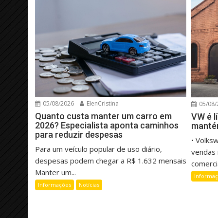
05/08/2026
ElenCristina
05/08/
Quanto custa manter um carro em
VW é l
2026? Especialista aponta caminhos
manté
para reduzir despesas
• Volks
Para um veículo popular de uso diário,
vendas 
despesas podem chegar a R$ 1.632 mensais
comercia
Manter um...
Informa
Informações
Notícias