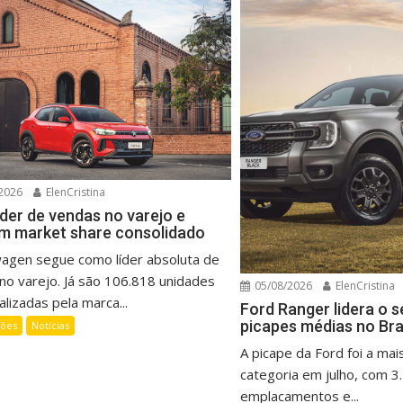
2026
ElenCristina
íder de vendas no varejo e
m market share consolidado
wagen segue como líder absoluta de
no varejo. Já são 106.818 unidades
05/08/2026
ElenCristina
lizadas pela marca...
Ford Ranger lidera o 
picapes médias no Bra
ções
Notícias
A picape da Ford foi a mai
categoria em julho, com 3
emplacamentos e...