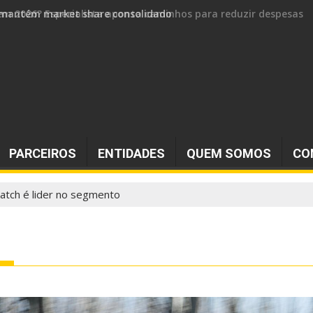
 e mantém market share consolidado
PARCEIROS
ENTIDADES
QUEM SOMOS
CO
atch é lider no segmento