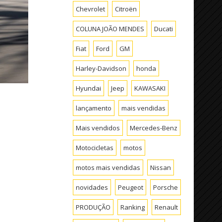
Chevrolet
Citroën
COLUNA JOÃO MENDES
Ducati
Fiat
Ford
GM
Harley-Davidson
honda
Hyundai
Jeep
KAWASAKI
lançamento
mais vendidas
Mais vendidos
Mercedes-Benz
Motocicletas
motos
motos mais vendidas
Nissan
novidades
Peugeot
Porsche
PRODUÇÃO
Ranking
Renault