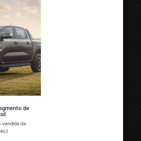
segmento de
sil
s vendida da
.402