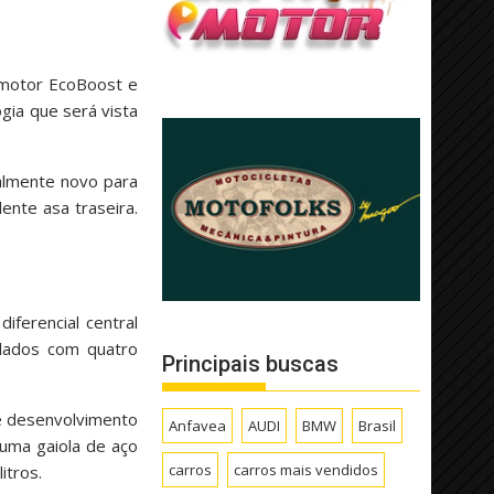
 motor EcoBoost e
gia que será vista
almente novo para
ente asa traseira.
ferencial central
ilados com quatro
Principais buscas
 e desenvolvimento
Anfavea
AUDI
BMW
Brasil
uma gaiola de aço
carros
carros mais vendidos
itros.