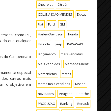
Chevrolet
Citroën
COLUNA JOÃO MENDES
Ducati
Fiat
Ford
GM
Harley-Davidson
honda
 versões, como R1,
s do que qualquer
Hyundai
Jeep
KAWASAKI
lançamento
mais vendidas
ios do Campeonato
Mais vendidos
Mercedes-Benz
emamente especial
Motocicletas
motos
 dos carros mais
motos mais vendidas
Nissan
om o objetivo em
novidades
Peugeot
Porsche
PRODUÇÃO
Ranking
Renault