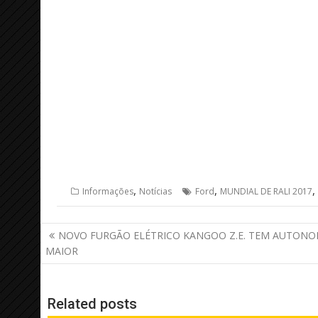
,
,
,
Informações
Notícias
Ford
MUNDIAL DE RALI 2017
Navegação
NOVO FURGÃO ELÉTRICO KANGOO Z.E. TEM AUTONO
de
MAIOR
Post
Related posts