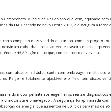
r o Campeonato Mundial de Rali do ano que vem, equipado com
cas da FIA. Baseado no novo Fiesta 2017, ele inaugura a tecnolo
o carro compacto mais vendido da Europa, com um projeto tot
erodinâmica exibe divisores dianteiro e traseiro e uma surpreend
potência e 45,89 kgfm de torque, com um ronco envolvente.
as com atuador hidráulico conta com embreagem multidisco e di
es Reiger é totalmente ajustável e o freio tem discos vent
assi e do motor permite aos engenheiros realizar diagnósticos
ra o motorista e o navegador. A segurança foi aprimorada com 
bsorção de energia, que aumentou de 60 litros para mais de 95 l