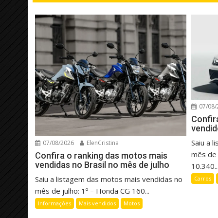
07/08/
Confir
vendid
Saiu a 
07/08/2026
ElenCristina
mês de 
Confira o ranking das motos mais
vendidas no Brasil no mês de julho
10.340..
Saiu a listagem das motos mais vendidas no
Carros
mês de julho: 1º – Honda CG 160...
Informações
Mais vendidos
Motos