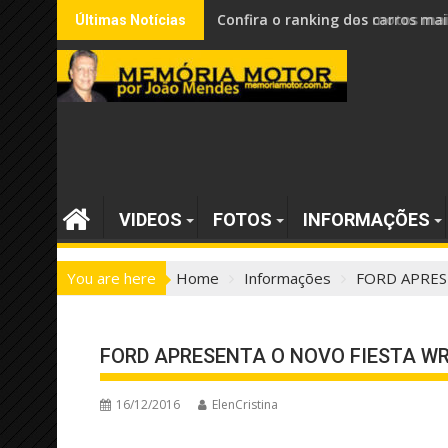
Skip
Confira o ranking dos carros mai
Últimas Notícias
to
content
VIDEOS
FOTOS
INFORMAÇÕES
You are here
Home
Informações
FORD APRES
FORD APRESENTA O NOVO FIESTA WR
16/12/2016
ElenCristina