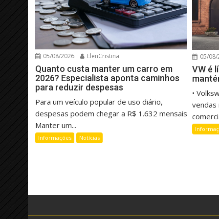
05/08/2026
ElenCristina
05/08/
Quanto custa manter um carro em
VW é l
2026? Especialista aponta caminhos
manté
para reduzir despesas
• Volks
Para um veículo popular de uso diário,
vendas 
despesas podem chegar a R$ 1.632 mensais
comercia
Manter um...
Informa
Informações
Notícias