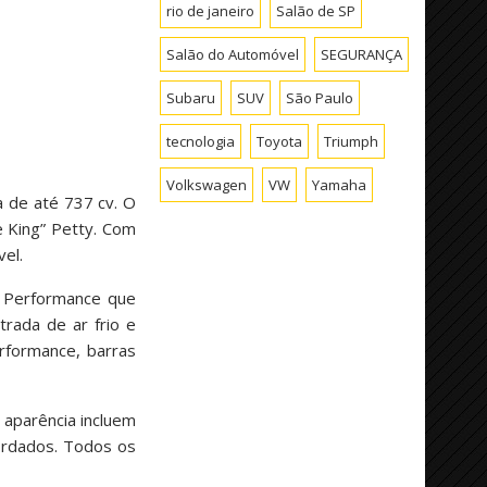
rio de janeiro
Salão de SP
Salão do Automóvel
SEGURANÇA
Subaru
SUV
São Paulo
tecnologia
Toyota
Triumph
Volkswagen
VW
Yamaha
 de até 737 cv. O
 King” Petty. Com
el.
d Performance que
trada de ar frio e
rformance, barras
 aparência incluem
bordados. Todos os