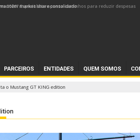
 e mantém market share consolidado
PARCEIROS
ENTIDADES
QUEM SOMOS
CO
ta o Mustang GT KING edition
ition