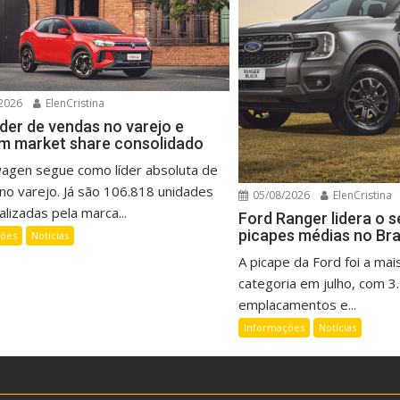
2026
ElenCristina
íder de vendas no varejo e
m market share consolidado
wagen segue como líder absoluta de
no varejo. Já são 106.818 unidades
05/08/2026
ElenCristina
lizadas pela marca...
Ford Ranger lidera o 
picapes médias no Bra
ções
Notícias
A picape da Ford foi a mai
categoria em julho, com 3
emplacamentos e...
Informações
Notícias