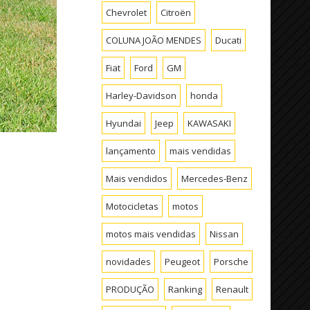
Chevrolet
Citroën
COLUNA JOÃO MENDES
Ducati
Fiat
Ford
GM
Harley-Davidson
honda
Hyundai
Jeep
KAWASAKI
lançamento
mais vendidas
Mais vendidos
Mercedes-Benz
Motocicletas
motos
motos mais vendidas
Nissan
novidades
Peugeot
Porsche
PRODUÇÃO
Ranking
Renault