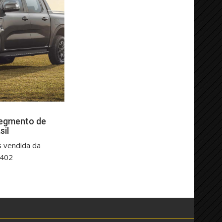
segmento de
sil
s vendida da
.402