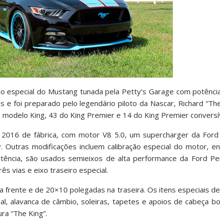
o especial do Mustang tunada pela Petty’s Garage com potência
 foi preparado pelo legendário piloto da Nascar, Richard “The
 modelo King, 43 do King Premier e 14 do King Premier conversív
 2016 de fábrica, com motor V8 5.0, um supercharger da For
 Outras modificações incluem calibração especial do motor, en
ência, são usados semieixos de alta performance da Ford Pe
rês vias e eixo traseiro especial.
 frente e de 20×10 polegadas na traseira. Os itens especiais de
al, alavanca de câmbio, soleiras, tapetes e apoios de cabeça 
ra “The King”.