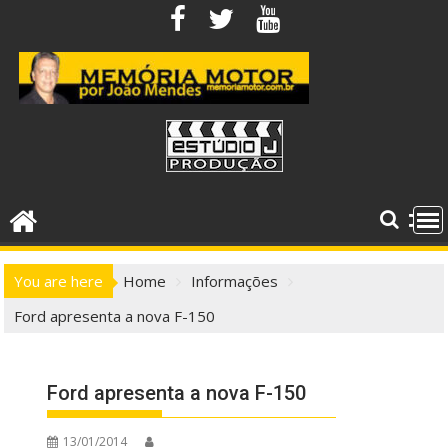
Skip
to
content
You are here
Home
Informações
Ford apresenta a nova F-150
Ford apresenta a nova F-150
13/01/2014