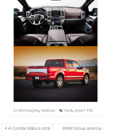
,
,
Informações
Notícias
Ford
nova F-150
Navegação
A Corrida Maluca está
BMW Group anuncia