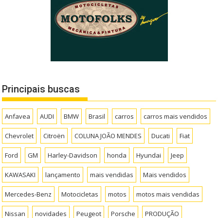
Principais buscas
Anfavea
AUDI
BMW
Brasil
carros
carros mais vendidos
Chevrolet
Citroën
COLUNA JOÃO MENDES
Ducati
Fiat
Ford
GM
Harley-Davidson
honda
Hyundai
Jeep
KAWASAKI
lançamento
mais vendidas
Mais vendidos
Mercedes-Benz
Motocicletas
motos
motos mais vendidas
Nissan
novidades
Peugeot
Porsche
PRODUÇÃO