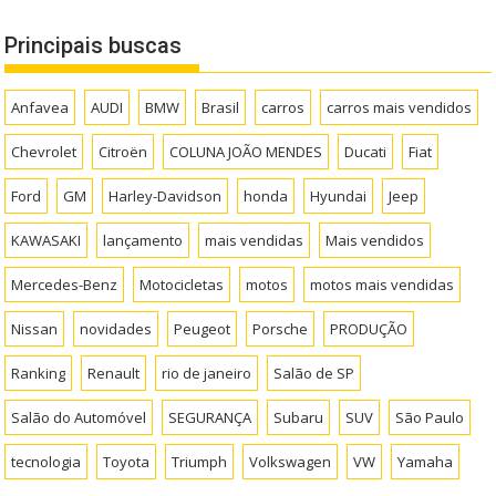
Principais buscas
Anfavea
AUDI
BMW
Brasil
carros
carros mais vendidos
Chevrolet
Citroën
COLUNA JOÃO MENDES
Ducati
Fiat
Ford
GM
Harley-Davidson
honda
Hyundai
Jeep
KAWASAKI
lançamento
mais vendidas
Mais vendidos
Mercedes-Benz
Motocicletas
motos
motos mais vendidas
Nissan
novidades
Peugeot
Porsche
PRODUÇÃO
Ranking
Renault
rio de janeiro
Salão de SP
Salão do Automóvel
SEGURANÇA
Subaru
SUV
São Paulo
tecnologia
Toyota
Triumph
Volkswagen
VW
Yamaha