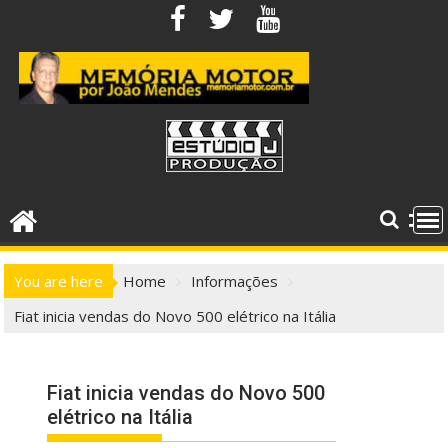
Skip
to
content
You are here
Home
Informações
Fiat inicia vendas do Novo 500 elétrico na Itália
Fiat inicia vendas do Novo 500
elétrico na Itália