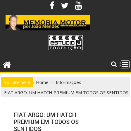
Skip
to
content
You are here
Home
Informações
FIAT ARGO: UM HATCH PREMIUM EM TODOS OS SENTIDOS
FIAT ARGO: UM HATCH
PREMIUM EM TODOS OS
SENTIDOS