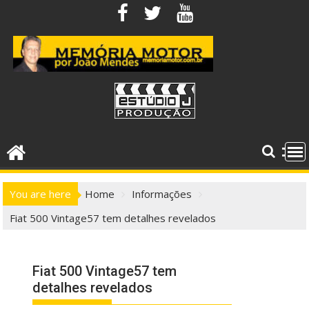
Skip
to
content
You are here
Home
Informações
Fiat 500 Vintage57 tem detalhes revelados
Fiat 500 Vintage57 tem
detalhes revelados