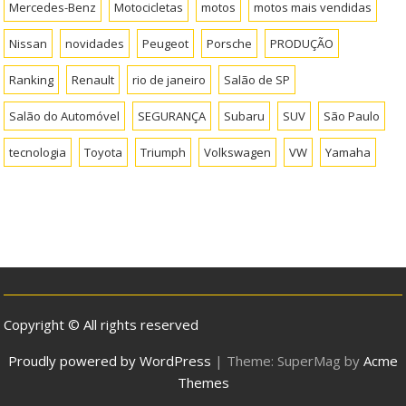
Mercedes-Benz
Motocicletas
motos
motos mais vendidas
Nissan
novidades
Peugeot
Porsche
PRODUÇÃO
Ranking
Renault
rio de janeiro
Salão de SP
Salão do Automóvel
SEGURANÇA
Subaru
SUV
São Paulo
tecnologia
Toyota
Triumph
Volkswagen
VW
Yamaha
Copyright © All rights reserved
Proudly powered by WordPress
|
Theme: SuperMag by
Acme
Themes