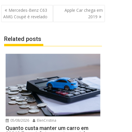
Navegação
Mercedes-Benz C63
Apple Car chega em
de
AMG Coupé é revelado
2019
Post
Related posts
05/08/2026
ElenCristina
Quanto custa manter um carro em