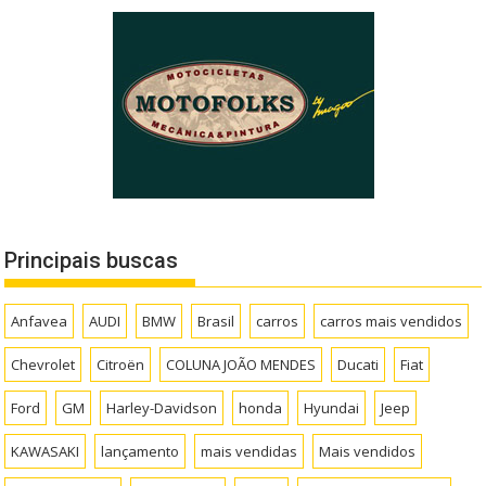
Principais buscas
Anfavea
AUDI
BMW
Brasil
carros
carros mais vendidos
Chevrolet
Citroën
COLUNA JOÃO MENDES
Ducati
Fiat
Ford
GM
Harley-Davidson
honda
Hyundai
Jeep
KAWASAKI
lançamento
mais vendidas
Mais vendidos