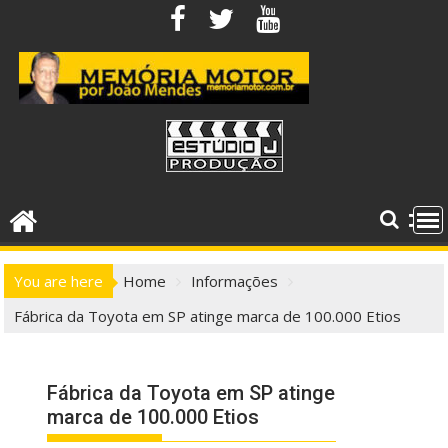
Skip
to
content
You are here
Home
Informações
Fábrica da Toyota em SP atinge marca de 100.000 Etios
Fábrica da Toyota em SP atinge
marca de 100.000 Etios