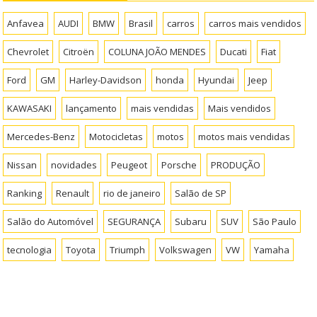
Anfavea
AUDI
BMW
Brasil
carros
carros mais vendidos
Chevrolet
Citroën
COLUNA JOÃO MENDES
Ducati
Fiat
Ford
GM
Harley-Davidson
honda
Hyundai
Jeep
KAWASAKI
lançamento
mais vendidas
Mais vendidos
Mercedes-Benz
Motocicletas
motos
motos mais vendidas
Nissan
novidades
Peugeot
Porsche
PRODUÇÃO
Ranking
Renault
rio de janeiro
Salão de SP
Salão do Automóvel
SEGURANÇA
Subaru
SUV
São Paulo
tecnologia
Toyota
Triumph
Volkswagen
VW
Yamaha