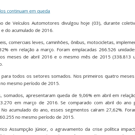
ão de Veículos Automotores divulgou hoje (03), durante coleti
 e do acumulado de 2016.
eis, comerciais leves, caminhões, ônibus, motocicletas, impleme
32% em relação a março. Foram emplacadas 266.526 unidades
 os meses de abril 2016 e o mesmo mês de 2015 (338.813 un
o.
 para todos os setores somados. Nos primeiros quatro meses
4 no mesmo período de 2015.
, somados, apresentaram queda de 9,06% em abril em relação
73.270 em março de 2016. Se comparado com abril do ano 
. No acumulado do ano, esses segmentos caíram 27,62%. Fora
860.255 no mesmo período de 2015.
ico Assumpção Júnior, o agravamento da crise política impac