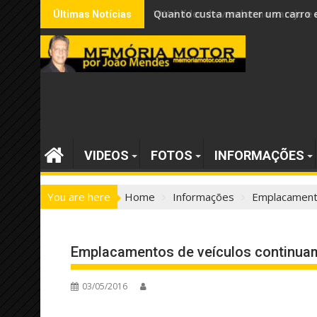
Skip
VW é líder de vendas no varejo
Últimas Notícias
to
content
VIDEOS
FOTOS
INFORMAÇÕES
You are here
Home
Informações
Emplacament
Emplacamentos de veículos continua
03/05/2016