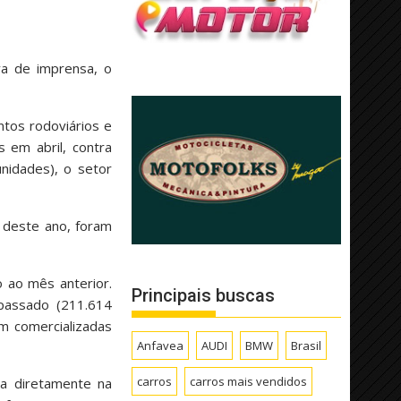
va de imprensa, o
ntos rodoviários e
 em abril, contra
idades), o setor
 deste ano, foram
 ao mês anterior.
Principais buscas
passado (211.614
m comercializadas
Anfavea
AUDI
BMW
Brasil
carros
carros mais vendidos
ta diretamente na