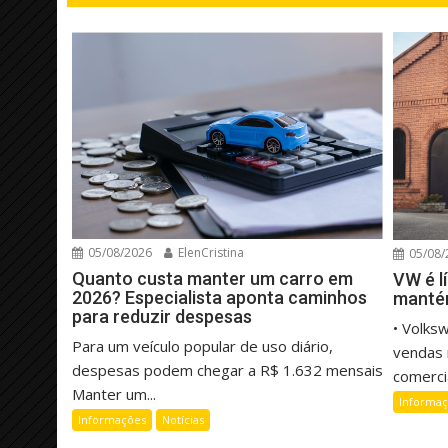
05/08/2026
ElenCristina
05/08/
Quanto custa manter um carro em
VW é l
2026? Especialista aponta caminhos
manté
para reduzir despesas
• Volks
Para um veículo popular de uso diário,
vendas 
despesas podem chegar a R$ 1.632 mensais
comercia
Manter um...
Informa
Informações
Notícias