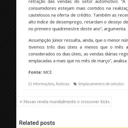
retração das vendas do setor automotivo. “A 
consumidores estejam mais contidos na realiz
cautelosos na oferta de crédito. Também as rece
alto índice de desemprego, retardam o desejo de
no primeiro quadrimestre deste ano”, argumenta.
Assumpção Júnior ressalta, ainda, que o menor nú
tivemos três dias úteis a menos que o mês an
considerados os dias úteis, as vendas diárias re
emplacadas a mais que no mês de março”, analisa 
Fonte:
MCE
,
Informações
Notícias
Emplacamentos de veículos
Navegação
Nissan revela mundialmente o crossover Kicks
de
Post
Related posts