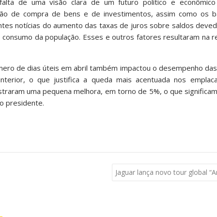
falta de uma visão clara de um futuro político e econômic
ação de compra de bens e de investimentos, assim como os 
ntes notícias do aumento das taxas de juros sobre saldos deve
 consumo da população. Esses e outros fatores resultaram na r
mero de dias úteis em abril também impactou o desempenho das 
terior, o que justifica a queda mais acentuada nos emplac
gistraram uma pequena melhora, em torno de 5%, o que significa
o presidente.
Jaguar lança novo tour global “