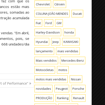
o faz com que os
Chevrolet
Citroën
bancos estão mais
dores, somadas ao
COLUNA JOÃO MENDES
Ducati
etração acumulada
Fiat
Ford
GM
Harley-Davidson
honda
vendas. “Em abril,
amentos, pois, se
Hyundai
Jeep
KAWASAKI
m 668 unidades/dia
lançamento
mais vendidas
Mais vendidos
Mercedes-Benz
Motocicletas
motos
motos mais vendidas
Nissan
Art of Performance”
novidades
Peugeot
Porsche
PRODUÇÃO
Ranking
Renault