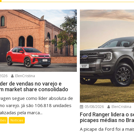
2026
ElenCristina
íder de vendas no varejo e
m market share consolidado
wagen segue como líder absoluta de
no varejo. Já são 106.818 unidades
05/08/2026
ElenCristina
lizadas pela marca...
Ford Ranger lidera o 
picapes médias no Bra
ções
Notícias
A picape da Ford foi a mai