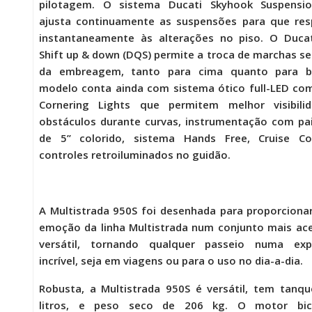
pilotagem. O sistema Ducati Skyhook Suspensio
ajusta continuamente as suspensões para que re
instantaneamente às alterações no piso. O Ducat
Shift up & down (DQS) permite a troca de marchas s
da embreagem, tanto para cima quanto para b
modelo conta ainda com sistema ótico full-LED co
Cornering Lights que permitem melhor visibili
obstáculos durante curvas, instrumentação com pa
de 5’’ colorido, sistema Hands Free, Cruise Co
controles retroiluminados no guidão.
A
Multistrada 950S
foi desenhada para proporciona
emoção da linha Multistrada num conjunto mais ace
versátil, tornando qualquer passeio numa expe
incrível, seja em viagens ou para o uso no dia-a-dia.
Robusta, a
Multistrada 950S
é versátil, tem tanqu
litros, e peso seco de 206 kg. O motor bicil