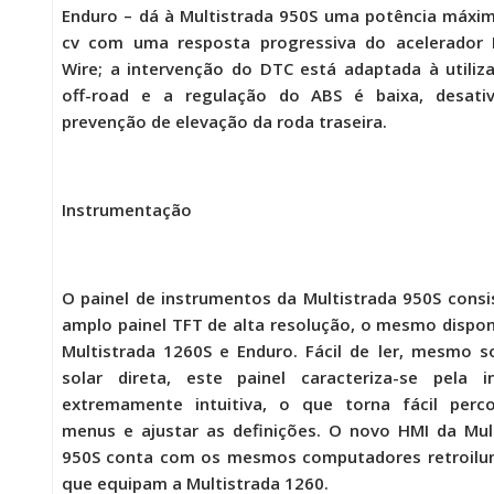
Enduro
– dá à Multistrada 950S uma potência máxi
cv com uma resposta progressiva do acelerador R
Wire; a intervenção do DTC está adaptada à utili
off-road e a regulação do ABS é baixa, desati
prevenção de elevação da roda traseira.
Instrumentação
O painel de instrumentos da
Multistrada 950S
consi
amplo painel TFT de alta resolução, o mesmo dispon
Multistrada 1260S e Enduro. Fácil de ler, mesmo s
solar direta, este painel caracteriza-se pela i
extremamente intuitiva, o que torna fácil perco
menus e ajustar as definições. O novo HMI da
Mul
950S
conta com os mesmos computadores retroilu
que equipam a Multistrada 1260.