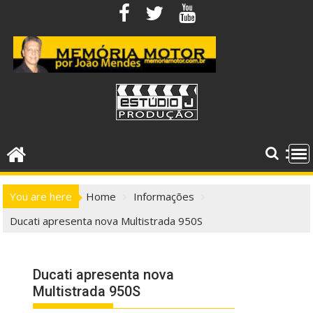
Skip
to
content
You are here
Home
Informações
Ducati apresenta nova Multistrada 950S
Ducati apresenta nova
Multistrada 950S