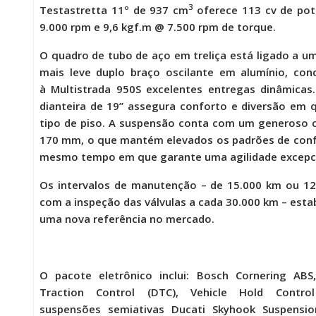
3
Testastretta 11º de 937 cm
oferece 113 cv de pot
9.000 rpm e 9,6 kgf.m @ 7.500 rpm de torque.
O quadro de tubo de aço em treliça está ligado a u
mais leve duplo braço oscilante em alumínio, co
à
Multistrada 950S
excelentes entregas dinâmicas
dianteira de 19’’ assegura conforto e diversão em 
tipo de piso. A suspensão conta com um generoso 
170 mm, o que mantém elevados os padrões de con
mesmo tempo em que garante uma agilidade excepci
Os intervalos de manutenção – de 15.000 km ou 1
com a inspeção das válvulas a cada 30.000 km – est
uma nova referência no mercado.
O pacote eletrônico inclui: Bosch Cornering ABS
Traction Control (DTC), Vehicle Hold Control
suspensões semiativas Ducati Skyhook Suspension