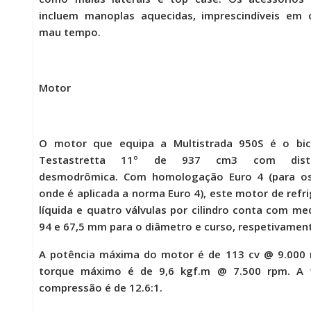
incluem manoplas aquecidas, imprescindíveis em 
mau tempo.
Motor
O motor que equipa a
Multistrada 950S
é o bici
Testastretta 11º de 937 cm3 com distri
desmodrômica. Com homologação Euro 4 (para os
onde é aplicada a norma Euro 4), este motor de refr
líquida e quatro válvulas por cilindro conta com me
94 e 67,5 mm para o diâmetro e curso, respetivamen
A potência máxima do motor é de 113 cv @ 9.000 
torque máximo é de 9,6 kgf.m @ 7.500 rpm. A 
compressão é de 12.6:1.