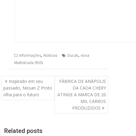
,
,
Informações
Notícias
Ducati
nova
Multistrada 950S
Navegação
Inspirado em seu
FÁBRICA DE ANÁPOLIS
de
passado, Nissan Z Proto
DA CAOA CHERY
Post
olha para o futuro
ATINGE A MARCA DE 20
MIL CARROS
PRODUZIDOS
Related posts