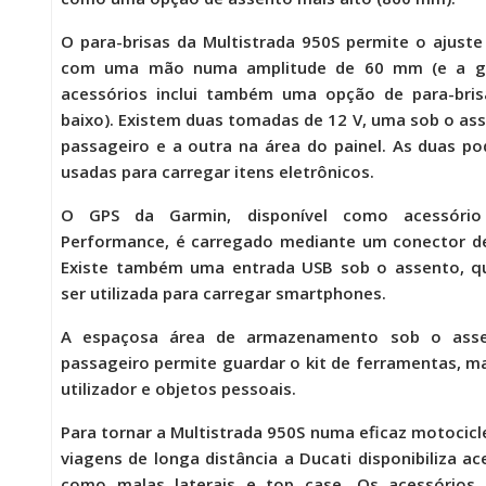
O para-brisas da
Multistrada 950S
permite o ajuste 
com uma mão numa amplitude de 60 mm (e a 
acessórios inclui também uma opção de para-bris
baixo). Existem duas tomadas de 12 V, uma sob o as
passageiro e a outra na área do painel. As duas p
usadas para carregar itens eletrônicos.
O GPS da Garmin, disponível como acessório
Performance, é carregado mediante um conector d
Existe também uma entrada USB sob o assento, q
ser utilizada para carregar smartphones.
A espaçosa área de armazenamento sob o ass
passageiro permite guardar o kit de ferramentas, m
utilizador e objetos pessoais.
Para tornar a
Multistrada 950S
numa eficaz motocicl
viagens de longa distância a Ducati disponibiliza ac
como malas laterais e top case. Os acessórios 