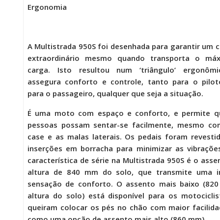
Ergonomia
A
Multistrada 950S
foi desenhada para garantir um 
extraordinário mesmo quando transporta o má
carga. Isto resultou num ‘triângulo’ ergonôm
assegura conforto e controle, tanto para o pilo
para o passageiro, qualquer que seja a situação.
É uma moto com espaço e conforto, e permite q
pessoas possam sentar-se facilmente, mesmo co
case e as malas laterais. Os pedais foram revest
inserções em borracha para minimizar as vibraçõe
característica de série na
Multistrada 950S
é o asse
altura de 840 mm do solo, que transmite uma i
sensação de conforto. O assento mais baixo (82
altura do solo) está disponível para os motocicli
queiram colocar os pés no chão com maior facilid
como uma opção de assento mais alto (860 mm).