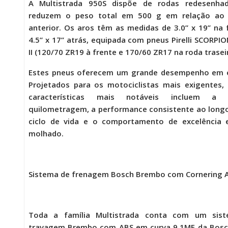
A
Multistrada 950S
dispõe de rodas redesenha
reduzem o peso total em 500 g em relação ao
anterior. Os aros têm as medidas de 3.0” x 19’’ na 
4.5” x 17’’ atrás, equipada com pneus Pirelli SCORPIO
II (120/70 ZR19 à frente e 170/60 ZR17 na roda traseir
Estes pneus oferecem um grande desempenho em e
Projetados para os motociclistas mais exigentes,
características mais notáveis incluem a 
quilometragem, a performance consistente ao long
ciclo de vida e o comportamento de excelência 
molhado.
Sistema de frenagem Bosch Brembo com Cornering 
Toda a família Multistrada conta com um sis
travagem Brembo com ABS em curva 9.1ME da Bosch