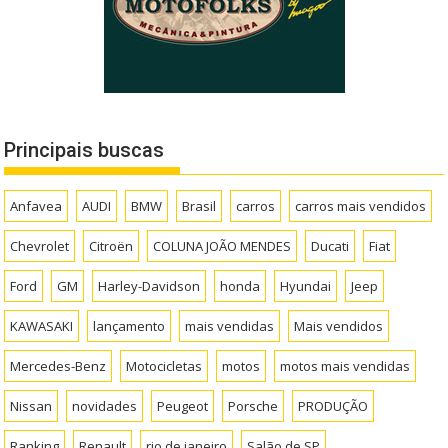
Principais buscas
Anfavea
AUDI
BMW
Brasil
carros
carros mais vendidos
Chevrolet
Citroën
COLUNA JOÃO MENDES
Ducati
Fiat
Ford
GM
Harley-Davidson
honda
Hyundai
Jeep
KAWASAKI
lançamento
mais vendidas
Mais vendidos
Mercedes-Benz
Motocicletas
motos
motos mais vendidas
Nissan
novidades
Peugeot
Porsche
PRODUÇÃO
Ranking
Renault
rio de janeiro
Salão de SP