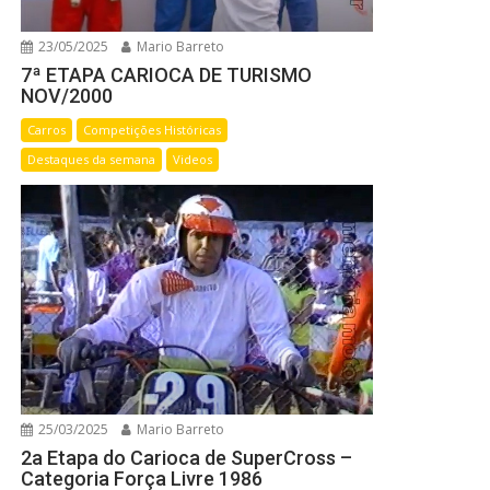
23/05/2025
Mario Barreto
7ª ETAPA CARIOCA DE TURISMO
NOV/2000
Carros
Competições Históricas
Destaques da semana
Videos
25/03/2025
Mario Barreto
2a Etapa do Carioca de SuperCross –
Categoria Força Livre 1986