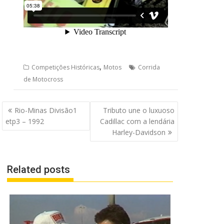
,
Competições Históricas
Motos
Corrida
de Motocross
Navegação
Rio-Minas Divisão1
Tributo une o luxuoso
de
etp3 – 1992
Cadillac com a lendária
Post
Harley-Davidson
Related posts