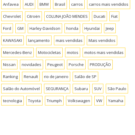
Anfavea
AUDI
BMW
Brasil
carros
carros mais vendidos
Chevrolet
Citroën
COLUNA JOÃO MENDES
Ducati
Fiat
Ford
GM
Harley-Davidson
honda
Hyundai
Jeep
KAWASAKI
lançamento
mais vendidas
Mais vendidos
Mercedes-Benz
Motocicletas
motos
motos mais vendidas
Nissan
novidades
Peugeot
Porsche
PRODUÇÃO
Ranking
Renault
rio de janeiro
Salão de SP
Salão do Automóvel
SEGURANÇA
Subaru
SUV
São Paulo
tecnologia
Toyota
Triumph
Volkswagen
VW
Yamaha