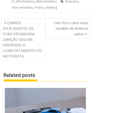
,
,
Informações
Mais vendidos
fevereiro
,
,
mais vendidas
motos
Ranking
Navegação
CARROS
Onix foi o carro mais
de
INTELIGENTES DA
vendido da América
Post
FORD PROMOVEM
Latina
DIREÇÃO SEGURA
PREVENDO O
COMPORTAMENTO DO
MOTORISTA
Related posts