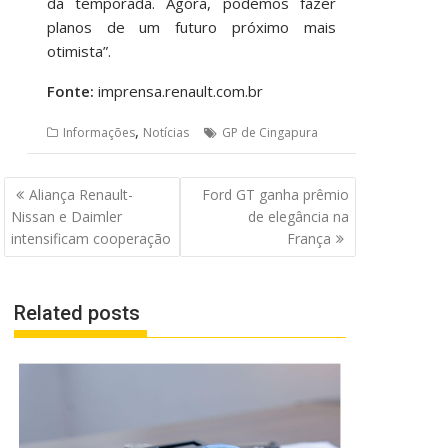
da temporada. Agora, podemos fazer
planos de um futuro próximo mais
otimista”.
Fonte:
imprensa.renault.com.br
,
Informações
Notícias
GP de Cingapura
Navegação
Aliança Renault-
Ford GT ganha prêmio
de
Nissan e Daimler
de elegância na
Post
intensificam cooperação
França
Related posts