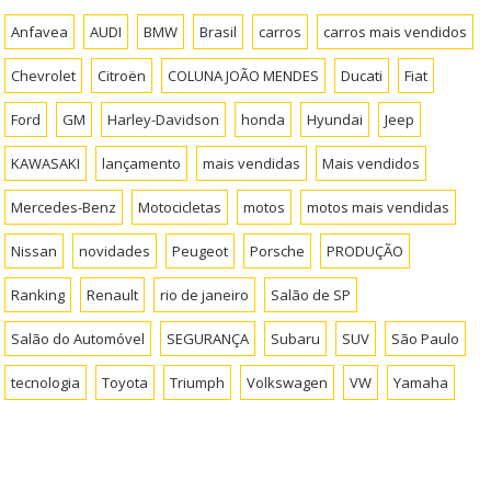
Anfavea
AUDI
BMW
Brasil
carros
carros mais vendidos
Chevrolet
Citroën
COLUNA JOÃO MENDES
Ducati
Fiat
Ford
GM
Harley-Davidson
honda
Hyundai
Jeep
KAWASAKI
lançamento
mais vendidas
Mais vendidos
Mercedes-Benz
Motocicletas
motos
motos mais vendidas
Nissan
novidades
Peugeot
Porsche
PRODUÇÃO
Ranking
Renault
rio de janeiro
Salão de SP
Salão do Automóvel
SEGURANÇA
Subaru
SUV
São Paulo
tecnologia
Toyota
Triumph
Volkswagen
VW
Yamaha