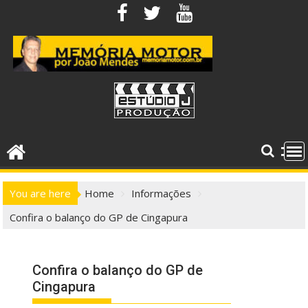
Skip
to
content
You are here
Home
Informações
Confira o balanço do GP de Cingapura
Confira o balanço do GP de
Cingapura