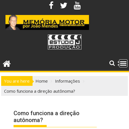
Skip
to
content
You are here
Home
Informações
Como funciona a direção autônoma?
Como funciona a direção
autônoma?