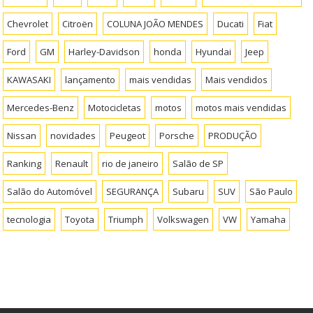
Chevrolet
Citroën
COLUNA JOÃO MENDES
Ducati
Fiat
Ford
GM
Harley-Davidson
honda
Hyundai
Jeep
KAWASAKI
lançamento
mais vendidas
Mais vendidos
Mercedes-Benz
Motocicletas
motos
motos mais vendidas
Nissan
novidades
Peugeot
Porsche
PRODUÇÃO
Ranking
Renault
rio de janeiro
Salão de SP
Salão do Automóvel
SEGURANÇA
Subaru
SUV
São Paulo
tecnologia
Toyota
Triumph
Volkswagen
VW
Yamaha