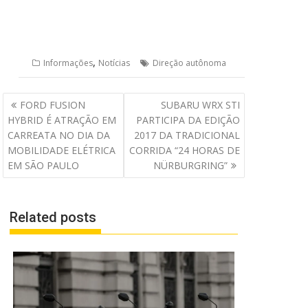
,
Informações
Notícias
Direção autônoma
Navegação
FORD FUSION
SUBARU WRX STI
de
HYBRID É ATRAÇÃO EM
PARTICIPA DA EDIÇÃO
Post
CARREATA NO DIA DA
2017 DA TRADICIONAL
MOBILIDADE ELÉTRICA
CORRIDA “24 HORAS DE
EM SÃO PAULO
NÜRBURGRING”
Related posts