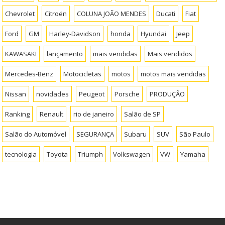
Chevrolet
Citroën
COLUNA JOÃO MENDES
Ducati
Fiat
Ford
GM
Harley-Davidson
honda
Hyundai
Jeep
KAWASAKI
lançamento
mais vendidas
Mais vendidos
Mercedes-Benz
Motocicletas
motos
motos mais vendidas
Nissan
novidades
Peugeot
Porsche
PRODUÇÃO
Ranking
Renault
rio de janeiro
Salão de SP
Salão do Automóvel
SEGURANÇA
Subaru
SUV
São Paulo
tecnologia
Toyota
Triumph
Volkswagen
VW
Yamaha