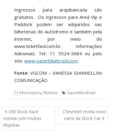
Ingressos para arquibancada são
gratuitos. Os ingressos para Areá Vip e
Paddock podem ser adquiridos nas
bilheterias do Autódromo e também pela
internet, por meio do
www.ticketfacil.com.br. Informações
Adicionais: Tel.: 11 5524-5684 ou pelo
site:
www.superbikebrasil.com
Fonte:
VGCOM – VANESSA GIANNELLINI
COMUNICAÇÃO
,
Informações
Notícias
SuperBike Brasil
Navegação
Old Stock Race
Chevrolet revela novo
de
estreia com muitas
carro da Stock Car
Post
disputas