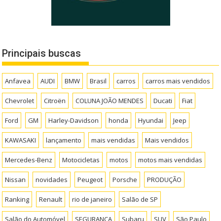
Principais buscas
Anfavea
AUDI
BMW
Brasil
carros
carros mais vendidos
Chevrolet
Citroën
COLUNA JOÃO MENDES
Ducati
Fiat
Ford
GM
Harley-Davidson
honda
Hyundai
Jeep
KAWASAKI
lançamento
mais vendidas
Mais vendidos
Mercedes-Benz
Motocicletas
motos
motos mais vendidas
Nissan
novidades
Peugeot
Porsche
PRODUÇÃO
Ranking
Renault
rio de janeiro
Salão de SP
Salão do Automóvel
SEGURANÇA
Subaru
SUV
São Paulo