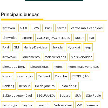
Principais buscas
Anfavea
AUDI
BMW
Brasil
carros
carros mais vendidos
Chevrolet
Citroën
COLUNA JOÃO MENDES
Ducati
Fiat
Ford
GM
Harley-Davidson
honda
Hyundai
Jeep
KAWASAKI
lançamento
mais vendidas
Mais vendidos
Mercedes-Benz
Motocicletas
motos
motos mais vendidas
Nissan
novidades
Peugeot
Porsche
PRODUÇÃO
Ranking
Renault
rio de janeiro
Salão de SP
Salão do Automóvel
SEGURANÇA
Subaru
SUV
São Paulo
tecnologia
Toyota
Triumph
Volkswagen
VW
Yamaha