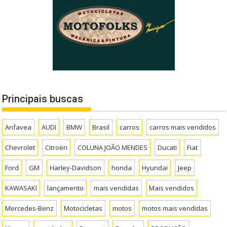
Principais buscas
Anfavea
AUDI
BMW
Brasil
carros
carros mais vendidos
Chevrolet
Citroën
COLUNA JOÃO MENDES
Ducati
Fiat
Ford
GM
Harley-Davidson
honda
Hyundai
Jeep
KAWASAKI
lançamento
mais vendidas
Mais vendidos
Mercedes-Benz
Motocicletas
motos
motos mais vendidas