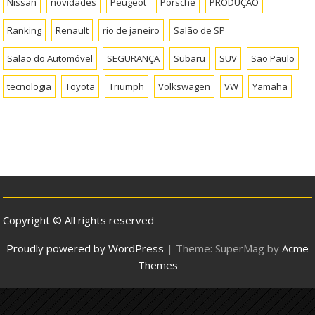
Nissan
novidades
Peugeot
Porsche
PRODUÇÃO
Ranking
Renault
rio de janeiro
Salão de SP
Salão do Automóvel
SEGURANÇA
Subaru
SUV
São Paulo
tecnologia
Toyota
Triumph
Volkswagen
VW
Yamaha
Copyright © All rights reserved
Proudly powered by WordPress
|
Theme: SuperMag by
Acme
Themes