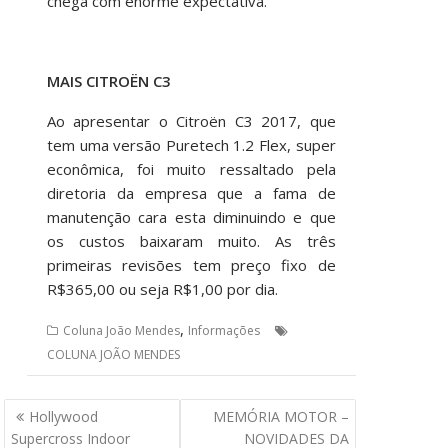
chega com enorme expectativa.
MAIS CITROËN C3
Ao apresentar o Citroën C3 2017, que
tem uma versão Puretech 1.2 Flex, super
econômica, foi muito ressaltado pela
diretoria da empresa que a fama de
manutenção cara esta diminuindo e que
os custos baixaram muito. As três
primeiras revisões tem preço fixo de
R$365,00 ou seja R$1,00 por dia.
,
Coluna João Mendes
Informações
COLUNA JOÃO MENDES
Navegação
Hollywood
MEMÓRIA MOTOR –
de
Supercross Indoor
NOVIDADES DA