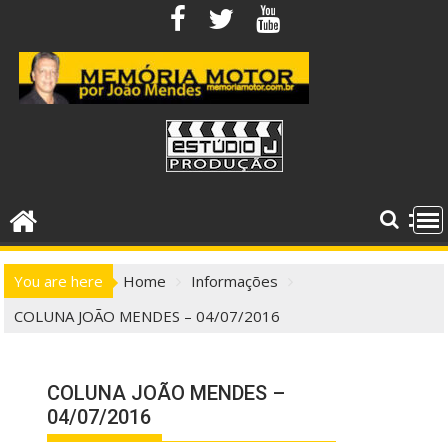
Skip
to
content
You are here
Home
Informações
COLUNA JOÃO MENDES – 04/07/2016
COLUNA JOÃO MENDES –
04/07/2016