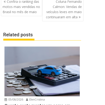
Navegação
Confira o ranking das
Coluna Fernando
de
motos mais vendidas no
Calmon: Vendas de
Post
Brasil no mês de maio
veículos leves em maio
continuaram em alta
Related posts
05/08/2026
ElenCristina