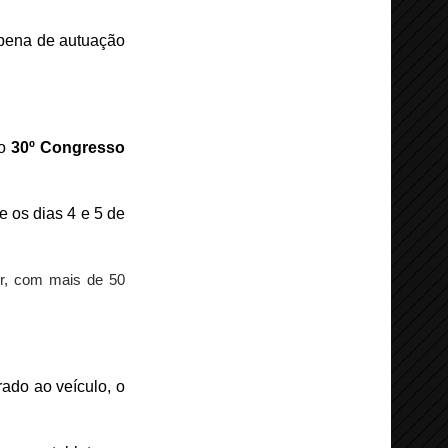
pena de autuação
do
30º Congresso
e os dias 4 e 5 de
or, com mais de 50
ado ao veículo, o