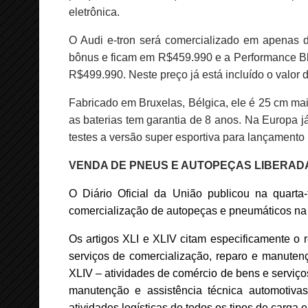
eletrônica.
O Audi e-tron será comercializado em apenas
bônus e ficam em R$459.990 e a Performance Bla
R$499.990. Neste preço já está incluído o valor d
Fabricado em Bruxelas, Bélgica, ele é 25 cm ma
as baterias tem garantia de 8 anos. Na Europa j
testes a versão super esportiva para lançamento
VENDA DE PNEUS E AUTOPEÇAS LIBERAD
O Diário Oficial da União publicou na quarta-
comercialização de autopeças e pneumáticos na l
Os artigos XLI e XLIV citam especificamente o 
serviços de comercialização, reparo e manute
XLIV – atividades de comércio de bens e serviços
manutenção e assistência técnica automotiva
atividades logísticas de todos os tipos de carga