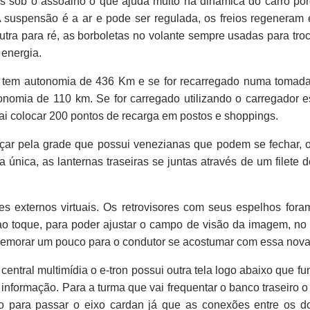
os sob o assoalho o que ajuda muito na dinâmica do carro po
A suspensão é a ar e pode ser regulada, os freios regeneram
outra para ré, as borboletas no volante sempre usadas para tr
 energia.
e tem autonomia de 436 Km e se for recarregado numa tomad
onomia de 110 km. Se for carregado utilizando o carregador 
i colocar 200 pontos de recarga em postos e shoppings.
çar pela grade que possui venezianas que podem se fechar, 
 única, as lanternas traseiras se juntas através de um filete
 externos virtuais. Os retrovisores com seus espelhos foram
o toque, para poder ajustar o campo de visão da imagem, no 
 demorar um pouco para o condutor se acostumar com essa nova
central multimídia o e-tron possui outra tela logo abaixo que f
 informação. Para a turma que vai frequentar o banco traseiro o
so para passar o eixo cardan já que as conexões entre os d