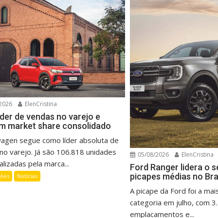
2026
ElenCristina
íder de vendas no varejo e
m market share consolidado
wagen segue como líder absoluta de
no varejo. Já são 106.818 unidades
05/08/2026
ElenCristina
lizadas pela marca...
Ford Ranger lidera o 
picapes médias no Bra
ções
Notícias
A picape da Ford foi a mai
categoria em julho, com 3
emplacamentos e...