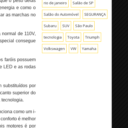
rque o peso delas
rio de janeiro
Salão de SP
 energia e como o
Salão do Automóvel
SEGURANÇA
ocar as marchas no
Subaru
SUV
São Paulo
a normal de 110V,
tecnologia
Toyota
Triumph
especial consegue
Volkswagen
VW
Yamaha
os faróis possuem
 de LED e as rodas
 substituídos por
canto superior do
 tecnologia.
unciona como um i-
 conforto é melhor
ois motores é por