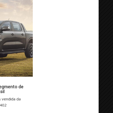
segmento de
sil
s vendida da
.402