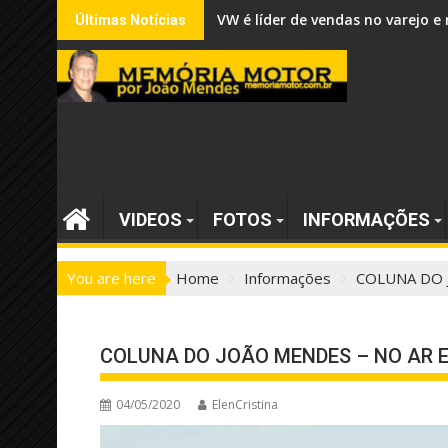
Skip
VW é líder de vendas no varejo
Últimas Notícias
to
content
VIDEOS
FOTOS
INFORMAÇÕES
You are here
Home
Informações
COLUNA DO 
COLUNA DO JOÃO MENDES – NO AR E
04/05/2020
ElenCristina