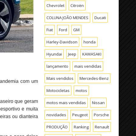
Chevrolet
Citroën
COLUNA JOÃO MENDES
Ducati
Fiat
Ford
GM
Harley-Davidson
honda
Hyundai
Jeep
KAWASAKI
lançamento
mais vendidas
Mais vendidos
Mercedes-Benz
a pandemia com um
Motocicletas
motos
traseiro que geram
motos mais vendidas
Nissan
sportivo e muita
novidades
Peugeot
Porsche
eiras ou dianteira
PRODUÇÃO
Ranking
Renault