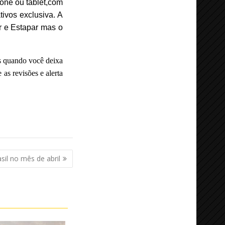
ne ou tablet,
com
tivos exclusiva.
A
r e Estapar mas o
s quando você deixa
as revisões e alerta
sil no mês de abril