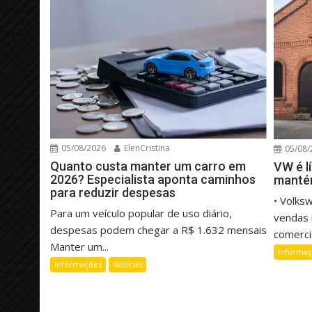
05/08/2026
ElenCristina
05/08/
Quanto custa manter um carro em
VW é l
2026? Especialista aponta caminhos
manté
para reduzir despesas
• Volks
Para um veículo popular de uso diário,
vendas 
despesas podem chegar a R$ 1.632 mensais
comercia
Manter um...
Informa
Informações
Notícias