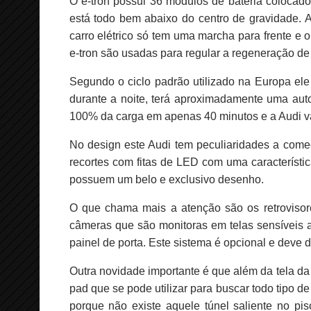
O e-tron possui 36 módulos de bateria colocad
está todo bem abaixo do centro de gravidade. 
carro elétrico só tem uma marcha para frente e 
e-tron são usadas para regular a regeneração de
Segundo o ciclo padrão utilizado na Europa el
durante a noite, terá aproximadamente uma aut
100% da carga em apenas 40 minutos e a Audi va
No design este Audi tem peculiaridades a come
recortes com fitas de LED com uma característica
possuem um belo e exclusivo desenho.
O que chama mais a atenção são os retrovisores
câmeras que são monitoras em telas sensíveis a
painel de porta. Este sistema é opcional e deve
Outra novidade importante é que além da tela da 
pad que se pode utilizar para buscar todo tipo de
porque não existe aquele túnel saliente no pi