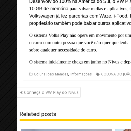
Desenvolvido 100% na América do Sul, o VW Play
10 GB de memória
para salvar mídias e aplicativos
,
e
Volkswagen já fez parcerias com Waze, i-Food,
proprietário também pode baixar outros aplicativ
O sistema Volks Play não opera em movimento por uma 
o carro com outra pessoa que você não quer que tenha 
sobre qualquer necessidade do carro.
O sistema inicialmente chega em junho no Nivus e depo
,
Coluna João Mendes
Informações
COLUNA DO JOÃO 
Navegação
Conheça o VW Play do Nivus
de
Post
Related posts