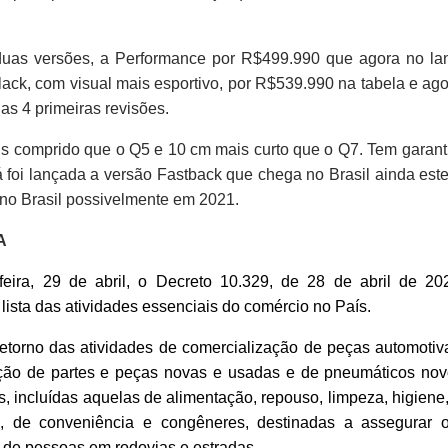
 duas versões, a Performance por R$499.990 que agora no l
ck, com visual mais esportivo, por R$539.990 na tabela e ag
as 4 primeiras revisões.
is comprido que o Q5 e 10 cm mais curto que o Q7. Tem garant
á foi lançada a versão Fastback que chega no Brasil ainda est
 no Brasil possivelmente em 2021.
A
feira, 29 de abril, o Decreto 10.329, de 28 de abril de 20
ista das atividades essenciais do comércio no País.
retorno das atividades de comercialização de peças automotiva
nção de partes e peças novas e usadas e de pneumáticos no
, incluídas aquelas de alimentação, repouso, limpeza, higiene
s, de conveniência e congêneres, destinadas a assegurar o
 e de pessoas em rodovias e estradas.