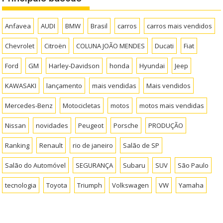
Anfavea
AUDI
BMW
Brasil
carros
carros mais vendidos
Chevrolet
Citroën
COLUNA JOÃO MENDES
Ducati
Fiat
Ford
GM
Harley-Davidson
honda
Hyundai
Jeep
KAWASAKI
lançamento
mais vendidas
Mais vendidos
Mercedes-Benz
Motocicletas
motos
motos mais vendidas
Nissan
novidades
Peugeot
Porsche
PRODUÇÃO
Ranking
Renault
rio de janeiro
Salão de SP
Salão do Automóvel
SEGURANÇA
Subaru
SUV
São Paulo
tecnologia
Toyota
Triumph
Volkswagen
VW
Yamaha