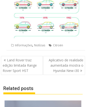
,
Informações
Notícias
Citroën
Navegação
Land Rover traz
Aplicativo de realidade
de
edição limitada Range
aumentada mostra o
Post
Rover Sport HST
Hyundai New i30
Related posts