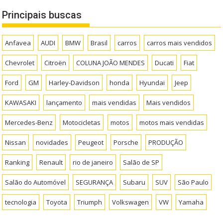
Principais buscas
Anfavea
AUDI
BMW
Brasil
carros
carros mais vendidos
Chevrolet
Citroën
COLUNA JOÃO MENDES
Ducati
Fiat
Ford
GM
Harley-Davidson
honda
Hyundai
Jeep
KAWASAKI
lançamento
mais vendidas
Mais vendidos
Mercedes-Benz
Motocicletas
motos
motos mais vendidas
Nissan
novidades
Peugeot
Porsche
PRODUÇÃO
Ranking
Renault
rio de janeiro
Salão de SP
Salão do Automóvel
SEGURANÇA
Subaru
SUV
São Paulo
tecnologia
Toyota
Triumph
Volkswagen
VW
Yamaha