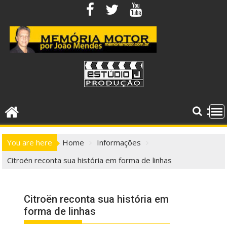
Skip
to
content
You are here
Home
Informações
Citroën reconta sua história em forma de linhas
Citroën reconta sua história em
forma de linhas