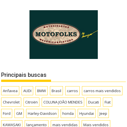
Principais buscas
Anfavea
AUDI
BMW
Brasil
carros
carros mais vendidos
Chevrolet
Citroën
COLUNA JOÃO MENDES
Ducati
Fiat
Ford
GM
Harley-Davidson
honda
Hyundai
Jeep
KAWASAKI
lançamento
mais vendidas
Mais vendidos