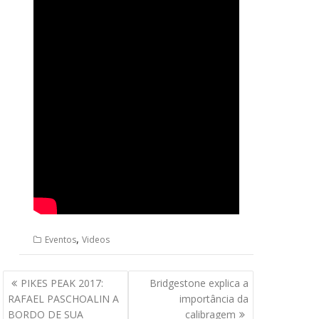
,
Eventos
Videos
Navegação
PIKES PEAK 2017:
Bridgestone explica a
de
RAFAEL PASCHOALIN A
importância da
Post
BORDO DE SUA
calibragem