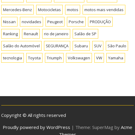
Mercedes-Benz
Motocicletas
motos
motos mais vendidas
Nissan
novidades
Peugeot
Porsche
PRODUÇÃO
Ranking
Renault
rio de janeiro
Salão de SP
Salão do Automóvel
SEGURANÇA
Subaru
SUV
São Paulo
tecnologia
Toyota
Triumph
Volkswagen
VW
Yamaha
Copyright © All rights reserved
Proudly powered by WordPress
|
Theme: SuperMag by
Acme
Themes