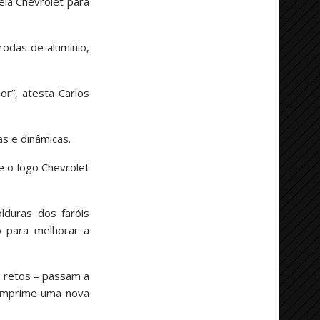
ela Chevrolet para
rodas de alumínio,
r”, atesta Carlos
s e dinâmicas.
e o logo Chevrolet
duras dos faróis
o para melhorar a
s retos – passam a
e imprime uma nova