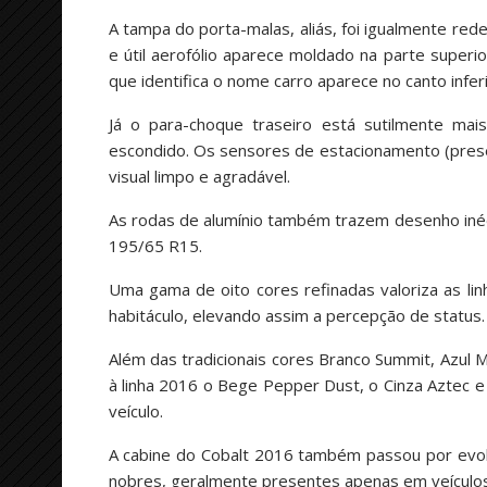
A tampa do porta-malas, aliás, foi igualmente r
e útil aerofólio aparece moldado na parte superi
que identifica o nome carro aparece no canto inferi
Já o para-choque traseiro está sutilmente ma
escondido. Os sensores de estacionamento (pres
visual limpo e agradável.
As rodas de alumínio também trazem desenho inédi
195/65 R15.
Uma gama de oito cores refinadas valoriza as l
habitáculo, elevando assim a percepção de status.
Além das tradicionais cores Branco Summit, Azul 
à linha 2016 o Bege Pepper Dust, o Cinza Aztec
veículo.
A cabine do Cobalt 2016 também passou por evolu
nobres, geralmente presentes apenas em veículo