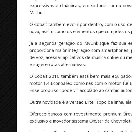
expressivas e dinâmicas, em sintonia com a nov
Malibu.
O Cobalt também evolui por dentro, com o uso d
nova, assim como os elementos que compões os p
Já a segunda geração do MyLink (que faz sua est
proporciona maior integração com smartphones, 
de voz, acessar aplicativos de música online ou 
e sugere rotas alternativas.
O Cobalt 2016 também está bem mais equipado. H
motor 1.4 Econo.Flex como nas com o motor 1.8 Ec
Esse propulsor pode vir acoplado ao câmbio autom
Outra novidade é a versão Elite. Topo de linha, el
Oferece bancos com revestimento premium Brown
exclusivo e inovador sistema OnStar da Chevrolet,