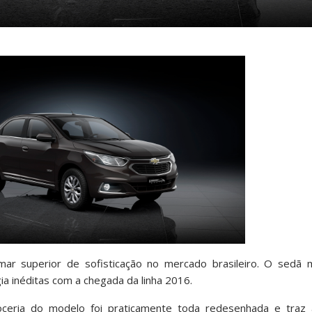
ar superior de sofisticação no mercado brasileiro. O sedã
a inéditas com a chegada da linha 2016.
roceria do modelo foi praticamente toda redesenhada e traz 