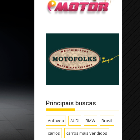
Principais buscas
Anfavea
AUDI
BMW
Brasil
carros
carros mais vendidos