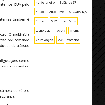
rio de janeiro
Salão de SP
ente nos EUA pelo
Salão do Automóvel
SEGURANÇA
internas também é
Subaru
SUV
São Paulo
tecnologia
Toyota
Triumph
ulo. O multimídia
texto por comando
Volkswagen
VW
Yamaha
dições de trânsito
nfigurações com o
pais concorrentes.
 câmera de ré e o
egurança.