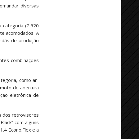
comandar diversas
 categoria (2.620
nte acomodados. A
sedãs de produção
entes combinações
tegoria, como ar-
remoto de abertura
ção eletrônica de
os dos retrovisores
 Black” com alguns
1.4 Econo.Flex e a