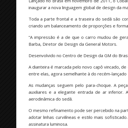
Lançado no Brasil em novembro de 2011, o Cobalt
inaugurar a nova linguagem global de design da ma
Toda a parte frontal e a traseira do sedã são c
criando um balanceamento de proporções e forma
“A impressão é a de que o carro mudou de geraç
Barba, Diretor de Design da General Motors.
Desenvolvido no Centro de Design da GM do Brasil,
A dianteira é marcada pelo novo capô vincado, de 
entre elas, agora semelhante à do recém-lançado 
As mudanças seguem pelo para-choque. A peça
auxiliares e a elegante entrada de ar inferior.
aerodinâmica do sedã.
O mesmo refinamento pode ser percebido na parte 
adotar linhas curvilíneas e estilo mais sofistic
assinatura luminosa.