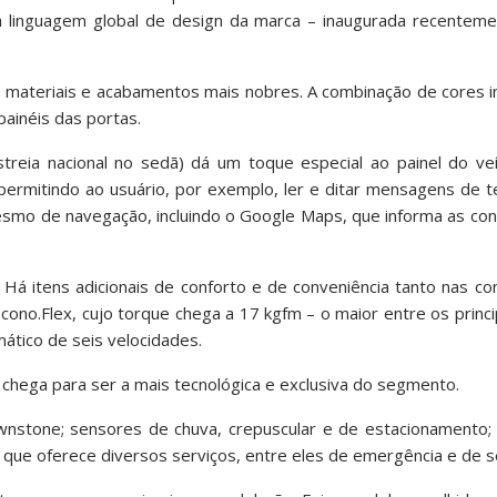
a linguagem global de design da marca – inaugurada recentem
e materiais e acabamentos mais nobres. A combinação de cores 
ainéis das portas.
reia nacional no sedã) dá um toque especial ao painel do veíc
permitindo ao usuário, por exemplo, ler e ditar mensagens de 
mesmo de navegação, incluindo o Google Maps, que informa as con
á itens adicionais de conforto e de conveniência tanto nas co
ono.Flex, cujo torque chega a 17 kgfm – o maior entre os princi
ático de seis velocidades.
a chega para ser a mais tecnológica e exclusiva do segmento.
stone; sensores de chuva, crepuscular e de estacionamento;
 que oferece diversos serviços, entre eles de emergência e de s