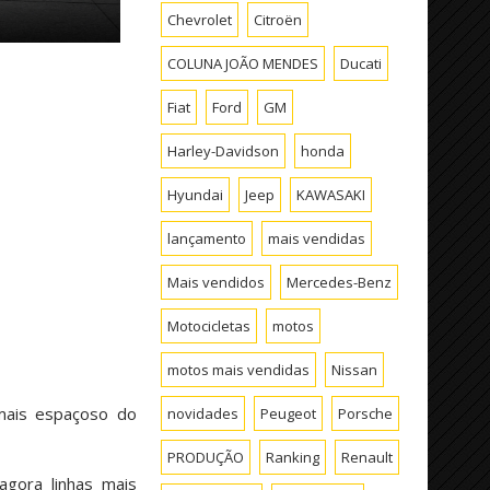
Chevrolet
Citroën
COLUNA JOÃO MENDES
Ducati
Fiat
Ford
GM
Harley-Davidson
honda
Hyundai
Jeep
KAWASAKI
lançamento
mais vendidas
Mais vendidos
Mercedes-Benz
Motocicletas
motos
motos mais vendidas
Nissan
 mais espaçoso do
novidades
Peugeot
Porsche
PRODUÇÃO
Ranking
Renault
agora linhas mais