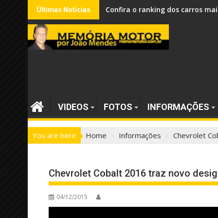
Skip
Confira o ranking dos carros mai
Últimas Notícias
to
content
VIDEOS
FOTOS
INFORMAÇÕES
You are here
Home
Informações
Chevrolet Co
Chevrolet Cobalt 2016 traz novo desi
04/12/2015