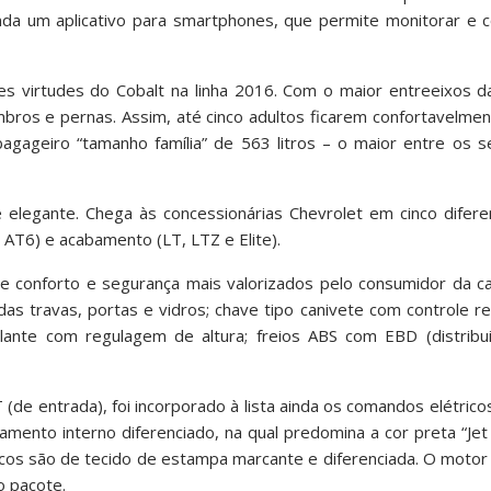
inda um aplicativo para smartphones, que permite monitorar e 
s virtudes do Cobalt na linha 2016. Com o maior entreeixos da
bros e pernas. Assim, até cinco adultos ficarem confortavelme
agageiro “tamanho família” de 563 litros – o maior entre os 
e elegante. Chega às concessionárias Chevrolet em cinco difer
 AT6) e acabamento (LT, LTZ e Elite).
e conforto e segurança mais valorizados pelo consumidor da ca
co das travas, portas e vidros; chave tipo canivete com controle 
lante com regulagem de altura; freios ABS com EBD (distribui
 (de entrada), foi incorporado à lista ainda os comandos elétric
mento interno diferenciado, na qual predomina a cor preta “Jet
cos são de tecido de estampa marcante e diferenciada. O motor 
o pacote.