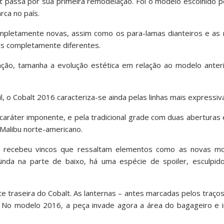
 passa por sua primeira remodelação. Foi o modelo escolhido p
rca no país.
ompletamente novas, assim como os para-lamas dianteiros e as 
s completamente diferentes.
ão, tamanha a evolução estética em relação ao modelo anterio
 o Cobalt 2016 caracteriza-se ainda pelas linhas mais expressiva
caráter imponente, e pela tradicional grade com duas aberturas 
Malibu norte-americano.
 recebeu vincos que ressaltam elementos como as novas mol
 Ainda na parte de baixo, há uma espécie de spoiler, esculpid
traseira do Cobalt. As lanternas – antes marcadas pelos traço
ado. No modelo 2016, a peça invade agora a área do bagageiro 