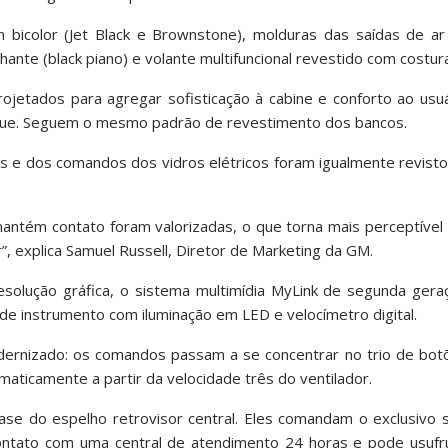
icolor (Jet Black e Brownstone), molduras das saídas de ar
ante (black piano) e volante multifuncional revestido com costu
jetados para agregar sofisticação à cabine e conforto ao usuá
toque. Seguem o mesmo padrão de revestimento dos bancos.
 e dos comandos dos vidros elétricos foram igualmente revisto
mantém contato foram valorizadas, o que torna mais perceptíve
, explica Samuel Russell, Diretor de Marketing da GM.
resolução gráfica, o sistema multimídia MyLink de segunda ger
de instrumento com iluminação em LED e velocímetro digital.
rnizado: os comandos passam a se concentrar no trio de botõe
maticamente a partir da velocidade três do ventilador.
ase do espelho retrovisor central. Eles comandam o exclusivo 
contato com uma central de atendimento 24 horas e pode usufru