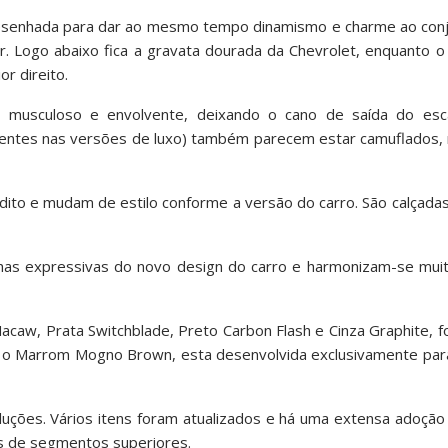
edesenhada para dar ao mesmo tempo dinamismo e charme ao conj
or. Logo abaixo fica a gravata dourada da Chevrolet, enquanto 
or direito.
is musculoso e envolvente, deixando o cano de saída do es
entes nas versões de luxo) também parecem estar camuflados,
to e mudam de estilo conforme a versão do carro. São calçadas
inhas expressivas do novo design do carro e harmonizam-se mu
Macaw, Prata Switchblade, Preto Carbon Flash e Cinza Graphite, 
 e o Marrom Mogno Brown, esta desenvolvida exclusivamente par
ções. Vários itens foram atualizados e há uma extensa adoção 
s de segmentos superiores.