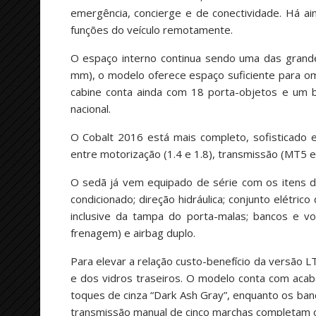
emergência, concierge e de conectividade. Há a
funções do veículo remotamente.
O espaço interno continua sendo uma das grande
mm), o modelo oferece espaço suficiente para om
cabine conta ainda com 18 porta-objetos e um b
nacional.
O Cobalt 2016 está mais completo, sofisticado 
entre motorização (1.4 e 1.8), transmissão (MT5 e
O sedã já vem equipado de série com os itens d
condicionado; direção hidráulica; conjunto elétri
inclusive da tampa do porta-malas; bancos e vo
frenagem) e airbag duplo.
Para elevar a relação custo-benefício da versão LT
e dos vidros traseiros. O modelo conta com acaba
toques de cinza “Dark Ash Gray”, enquanto os ban
transmissão manual de cinco marchas completam 