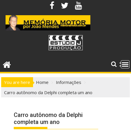
Skip
to
content
You are here
Home
Informações
Carro autônomo da Delphi completa um ano
Carro autônomo da Delphi
completa um ano