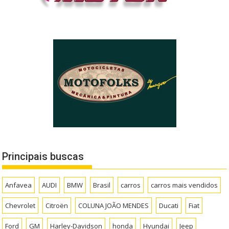
Principais buscas
Anfavea
AUDI
BMW
Brasil
carros
carros mais vendidos
Chevrolet
Citroën
COLUNA JOÃO MENDES
Ducati
Fiat
Ford
GM
Harley-Davidson
honda
Hyundai
Jeep