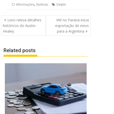
,
Informações
Notícias
Delphi
Navegação
Livro releva detalhes
VW no Paraná inicia
de
históricos do Austin-
exportação de eixos
Post
Healey
para a Argentina
Related posts