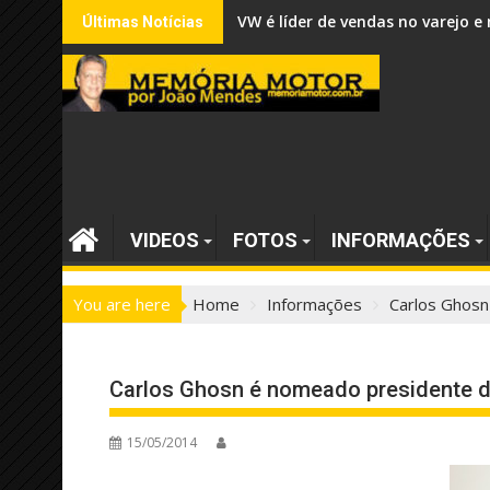
Skip
VW é líder de vendas no varejo
Últimas Notícias
to
content
VIDEOS
FOTOS
INFORMAÇÕES
You are here
Home
Informações
Carlos Ghosn
Carlos Ghosn é nomeado presidente 
15/05/2014