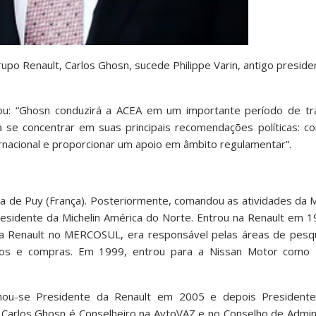
rupo Renault, Carlos Ghosn, sucede Philippe Varin, antigo presid
tou: “Ghosn conduzirá a ACEA em um importante período de tran
 se concentrar em suas principais recomendações políticas: co
rnacional e proporcionar um apoio em âmbito regulamentar”.
ica de Puy (França). Posteriormente, comandou as atividades da M
residente da Michelin América do Norte. Entrou na Renault em 
 da Renault no MERCOSUL, era responsável pelas áreas de pesqu
cos e compras. Em 1999, entrou para a Nissan Motor como D
nou-se Presidente da Renault em 2005 e depois President
 Carlos Ghosn é Conselheiro na AvtoVAZ e no Conselho de Admin