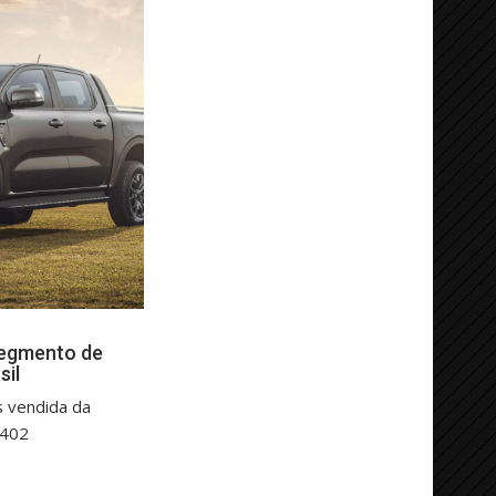
segmento de
sil
s vendida da
.402