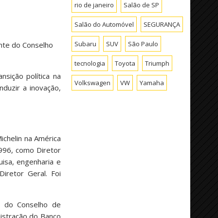
rio de janeiro
Salão de SP
Salão do Automóvel
SEGURANÇA
Subaru
SUV
São Paulo
ente do Conselho
tecnologia
Toyota
Triumph
sição política na
Volkswagen
VW
Yamaha
nduzir a inovação,
ichelin na América
1996, como Diretor
isa, engenharia e
iretor Geral. Foi
e do Conselho de
istração do Banco