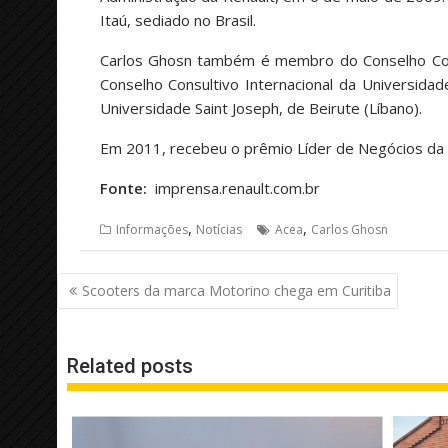
Itaú, sediado no Brasil.
Carlos Ghosn também é membro do Conselho Cons
Conselho Consultivo Internacional da Universid
Universidade Saint Joseph, de Beirute (Líbano).
Em 2011, recebeu o prêmio Líder de Negócios da Á
Fonte:
imprensa.renault.com.br
,
,
Informações
Notícias
Acea
Carlos Ghosn
Navegação
Scooters da marca Motorino chega em Curitiba
de
Post
Related posts