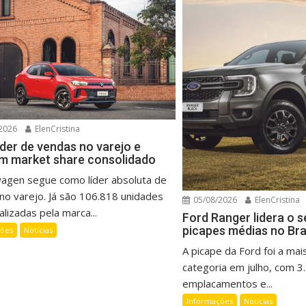
2026
ElenCristina
íder de vendas no varejo e
m market share consolidado
wagen segue como líder absoluta de
no varejo. Já são 106.818 unidades
05/08/2026
ElenCristina
lizadas pela marca...
Ford Ranger lidera o 
picapes médias no Bra
ções
Notícias
A picape da Ford foi a mai
categoria em julho, com 3
emplacamentos e...
Informações
Notícias