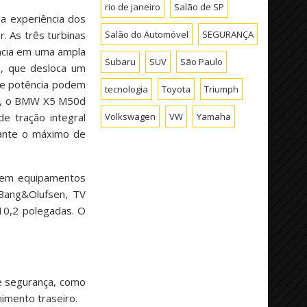
rio de janeiro
Salão de SP
a experiência dos
Salão do Automóvel
SEGURANÇA
. As três turbinas
ência em uma ampla
Subaru
SUV
São Paulo
ra, que desloca um
 de potência podem
tecnologia
Toyota
Triumph
or, o BMW X5 M50d
Volkswagen
VW
Yamaha
 tração integral
rante o máximo de
 em equipamentos
 Bang&Olufsen, TV
10,2 polegadas. O
e segurança, como
imento traseiro.