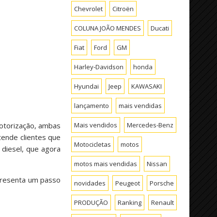
Chevrolet
Citroën
COLUNA JOÃO MENDES
Ducati
Fiat
Ford
GM
Harley-Davidson
honda
Hyundai
Jeep
KAWASAKI
lançamento
mais vendidas
Mais vendidos
Mercedes-Benz
motorização, ambas
tende clientes que
Motocicletas
motos
 diesel, que agora
motos mais vendidas
Nissan
epresenta um passo
novidades
Peugeot
Porsche
PRODUÇÃO
Ranking
Renault