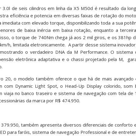
.0l de seis cilindros em linha da X5 M50d é resultado da long
ra eficiência e potencia em diversas faixas de rotação do motor
 imediata com elevado torque, disponibilizando toda a sua pot
 menores de baixa inércia em baixa rotação, enquanto a tercei
 isso, o torque de 740Nm chega já aos 2 mil giros, e os 381hp
km/h, limitada eletronicamente. A partir desse sistema inovad
mostrando o verdadeiro DNA da M Performance. O sistema de
ensão eletrônica adaptativa e o chassi projetado pela M, ga
o.
ro 20, o modelo também oferece o que há de mais avançado
on com Dynamic Light Spot, o Head-Up Display colorido, som
m viaja no banco traseiro e sistema de navegação com tela de 
essionárias da marca por R$ 474.950.
79.950, também apresenta diversos diferenciais de conforto 
LED para faróis, sistema de navegação Professional e de entreten