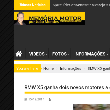
Skip
VW é líder de vendas no varejo
Últimas Notícias
to
content
VIDEOS
FOTOS
INFORMAÇÕES
You are here
Home
Informações
BMW X5 ganha
BMW X5 ganha dois novos motores a di
15/12/2014