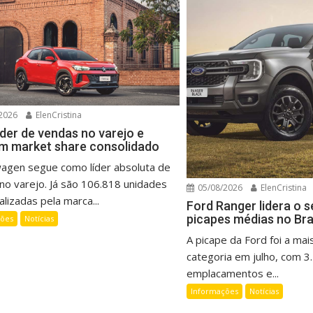
2026
ElenCristina
íder de vendas no varejo e
m market share consolidado
wagen segue como líder absoluta de
no varejo. Já são 106.818 unidades
05/08/2026
ElenCristina
lizadas pela marca...
Ford Ranger lidera o 
picapes médias no Bra
ções
Notícias
A picape da Ford foi a mai
categoria em julho, com 3
emplacamentos e...
Informações
Notícias