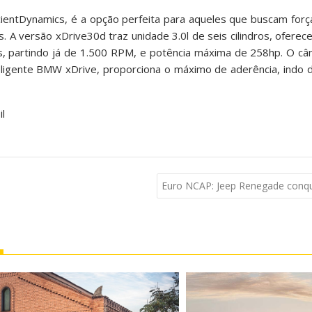
ientDynamics, é a opção perfeita para aqueles que buscam forç
 A versão xDrive30d traz unidade 3.0l de seis cilindros, ofere
, partindo já de 1.500 RPM, e potência máxima de 258hp. O câ
eligente BMW xDrive, proporciona o máximo de aderência, indo 
l
Euro NCAP: Jeep Renegade conqui