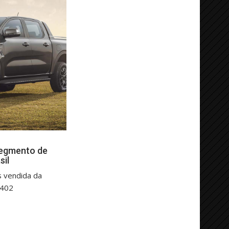
segmento de
sil
s vendida da
.402