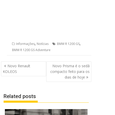
,
,
Informações
Notícias
BMW R 1200 GS
BMW R 1200 GS Adventure
Navegação
Novo Renault
Novo Prisma é o sedã
de
KOLEOS
compacto feito para os
Post
dias de hoje
Related posts