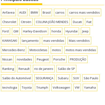
Anfavea
AUDI
BMW
Brasil
carros
carros mais vendidos
Chevrolet
Citroën
COLUNA JOÃO MENDES
Ducati
Fiat
Ford
GM
Harley-Davidson
honda
Hyundai
Jeep
KAWASAKI
lançamento
mais vendidas
Mais vendidos
Mercedes-Benz
Motocicletas
motos
motos mais vendidas
Nissan
novidades
Peugeot
Porsche
PRODUÇÃO
Ranking
Renault
rio de janeiro
Salão de SP
Salão do Automóvel
SEGURANÇA
Subaru
SUV
São Paulo
tecnologia
Toyota
Triumph
Volkswagen
VW
Yamaha