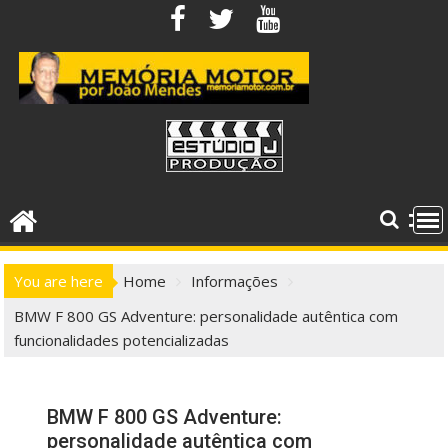
Skip
to
content
You are here
Home
Informações
BMW F 800 GS Adventure: personalidade autêntica com
funcionalidades potencializadas
BMW F 800 GS Adventure:
personalidade autêntica com