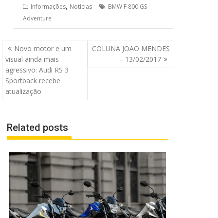
,
Informações
Notícias
BMW F 800 GS
Adventure
Navegação
Novo motor e um
COLUNA JOÃO MENDES
de
visual ainda mais
– 13/02/2017
Post
agressivo: Audi RS 3
Sportback recebe
atualização
Related posts