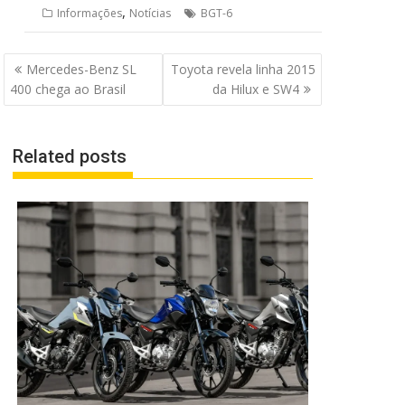
,
Informações
Notícias
BGT-6
Navegação
Mercedes-Benz SL
Toyota revela linha 2015
de
400 chega ao Brasil
da Hilux e SW4
Post
Related posts