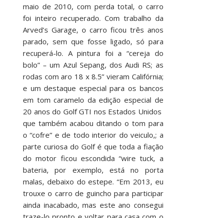
maio de 2010, com perda total, o carro
foi inteiro recuperado. Com trabalho da
Arved’s Garage, o carro ficou três anos
parado, sem que fosse ligado, só para
recuperá-lo. A pintura foi a “cereja do
bolo” – um Azul Sepang, dos Audi RS; as
rodas com aro 18 x 8.5” vieram Califórnia;
e um destaque especial para os bancos
em tom caramelo da edição especial de
20 anos do Golf GTI nos Estados Unidos
que também acabou ditando o tom para
o “cofre” e de todo interior do veiculo,; a
parte curiosa do Golf é que toda a fiação
do motor ficou escondida “wire tuck, a
bateria, por exemplo, está no porta
malas, debaixo do estepe. “Em 2013, eu
trouxe o carro de guincho para participar
ainda inacabado, mas este ano consegui
traze-lo pronto e voltar para casa com o