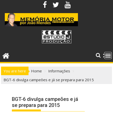
Skip
to
content
You are here
Home
Informações
BGT-6 divulga campeões e já se prepara para 2015
BGT-6 divulga campeões e já
se prepara para 2015