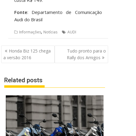
custa R$ 149.
Fonte
: Departamento de Comunicação
Audi do Brasil
,
Informações
Notícias
AUDI
Navegação
Honda Biz 125 chega
Tudo pronto para o
de
a versão 2016
Rally dos Amigos
Post
Related posts