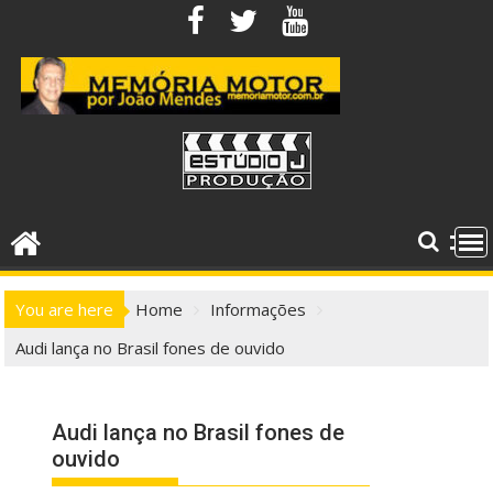
Skip
to
content
You are here
Home
Informações
Audi lança no Brasil fones de ouvido
Audi lança no Brasil fones de
ouvido