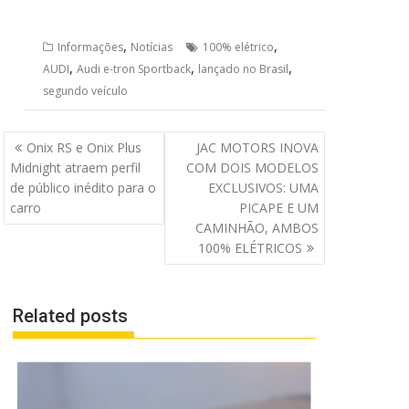
,
,
Informações
Notícias
100% elétrico
,
,
,
AUDI
Audi e-tron Sportback
lançado no Brasil
segundo veículo
Navegação
Onix RS e Onix Plus
JAC MOTORS INOVA
de
Midnight atraem perfil
COM DOIS MODELOS
Post
de público inédito para o
EXCLUSIVOS: UMA
carro
PICAPE E UM
CAMINHÃO, AMBOS
100% ELÉTRICOS
Related posts