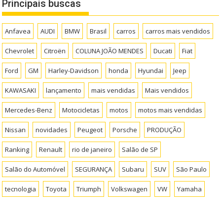
Principais buscas
Anfavea
AUDI
BMW
Brasil
carros
carros mais vendidos
Chevrolet
Citroën
COLUNA JOÃO MENDES
Ducati
Fiat
Ford
GM
Harley-Davidson
honda
Hyundai
Jeep
KAWASAKI
lançamento
mais vendidas
Mais vendidos
Mercedes-Benz
Motocicletas
motos
motos mais vendidas
Nissan
novidades
Peugeot
Porsche
PRODUÇÃO
Ranking
Renault
rio de janeiro
Salão de SP
Salão do Automóvel
SEGURANÇA
Subaru
SUV
São Paulo
tecnologia
Toyota
Triumph
Volkswagen
VW
Yamaha