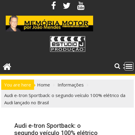
Skip
to
content
You are here
Home
Informações
Audi e-tron Sportback: o segundo veículo 100% elétrico da
Audi lançado no Brasil
Audi e-tron Sportback: o
segundo veículo 100% elétrico