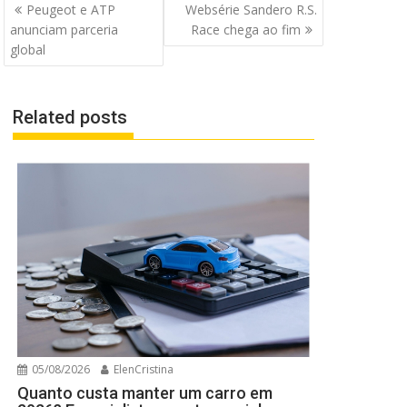
Navegação
Peugeot e ATP
Websérie Sandero R.S.
de
anunciam parceria
Race chega ao fim
Post
global
Related posts
05/08/2026
ElenCristina
Quanto custa manter um carro em