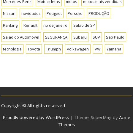
Mercedes-Benz
Motocicletas
motos
motos mais vendidas
Nissan
novidades
Peugeot
Porsche
PRODUÇÃO
Ranking
Renault
rio de janeiro
Salão de SP
Salão do Automóvel
SEGURANÇA
Subaru
SUV
São Paulo
tecnologia
Toyota
Triumph
Volkswagen
VW
Yamaha
Copyright © All rights reserved
Proudly powered by WordPress
|
Theme: SuperMag by
Acme
Themes