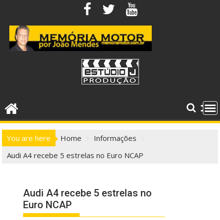
Skip
to
content
You are here
Home
Informações
Audi A4 recebe 5 estrelas no Euro NCAP
Audi A4 recebe 5 estrelas no
Euro NCAP