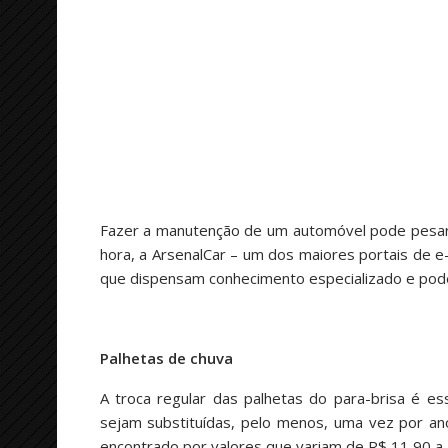
Fazer a manutenção de um automóvel pode pesar 
hora, a ArsenalCar – um dos maiores portais de 
que dispensam conhecimento especializado e pode
Palhetas de chuva
A troca regular das palhetas do para-brisa é ess
sejam substituídas, pelo menos, uma vez por an
encontrado por valores que variam de R$ 11,90 a 