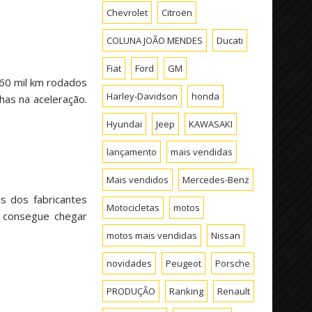
Chevrolet
Citroën
COLUNA JOÃO MENDES
Ducati
Fiat
Ford
GM
 60 mil km rodados
Harley-Davidson
honda
has na aceleração.
Hyundai
Jeep
KAWASAKI
lançamento
mais vendidas
Mais vendidos
Mercedes-Benz
s dos fabricantes
Motocicletas
motos
 consegue chegar
motos mais vendidas
Nissan
novidades
Peugeot
Porsche
PRODUÇÃO
Ranking
Renault