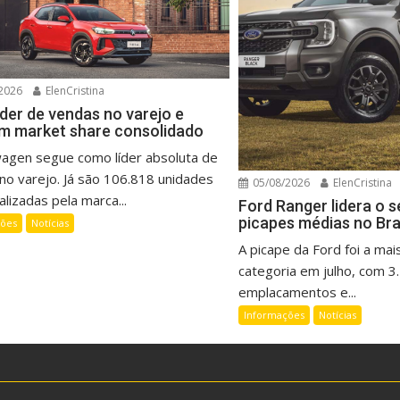
2026
ElenCristina
íder de vendas no varejo e
m market share consolidado
wagen segue como líder absoluta de
no varejo. Já são 106.818 unidades
05/08/2026
ElenCristina
lizadas pela marca...
Ford Ranger lidera o 
picapes médias no Bra
ções
Notícias
A picape da Ford foi a mai
categoria em julho, com 3
emplacamentos e...
Informações
Notícias