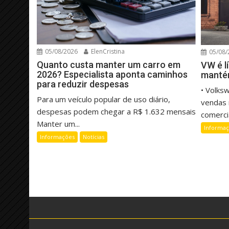
05/08/2026
ElenCristina
05/08/
Quanto custa manter um carro em
VW é l
2026? Especialista aponta caminhos
manté
para reduzir despesas
• Volks
Para um veículo popular de uso diário,
vendas 
despesas podem chegar a R$ 1.632 mensais
comercia
Manter um...
Informa
Informações
Notícias