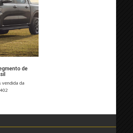
segmento de
sil
s vendida da
.402