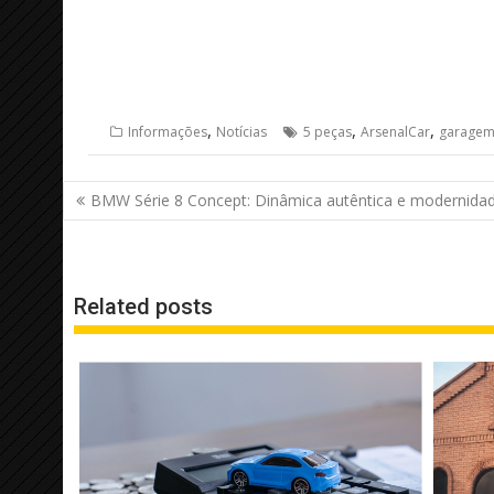
,
,
,
Informações
Notícias
5 peças
ArsenalCar
garagem
Navegação
BMW Série 8 Concept: Dinâmica autêntica e modernida
de
Post
Related posts