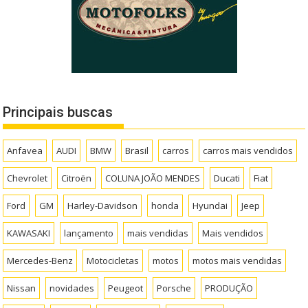
Principais buscas
Anfavea
AUDI
BMW
Brasil
carros
carros mais vendidos
Chevrolet
Citroën
COLUNA JOÃO MENDES
Ducati
Fiat
Ford
GM
Harley-Davidson
honda
Hyundai
Jeep
KAWASAKI
lançamento
mais vendidas
Mais vendidos
Mercedes-Benz
Motocicletas
motos
motos mais vendidas
Nissan
novidades
Peugeot
Porsche
PRODUÇÃO