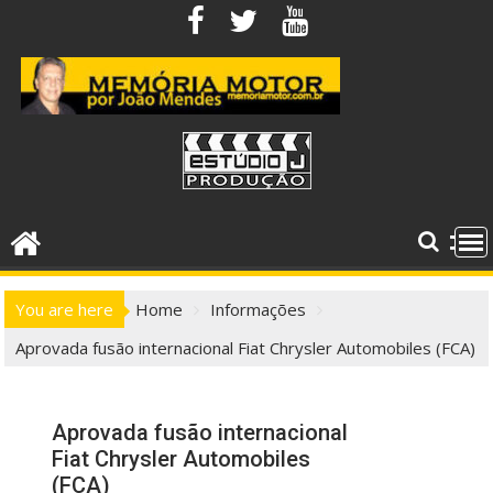
Skip
to
content
You are here
Home
Informações
Aprovada fusão internacional Fiat Chrysler Automobiles (FCA)
Aprovada fusão internacional
Fiat Chrysler Automobiles
(FCA)