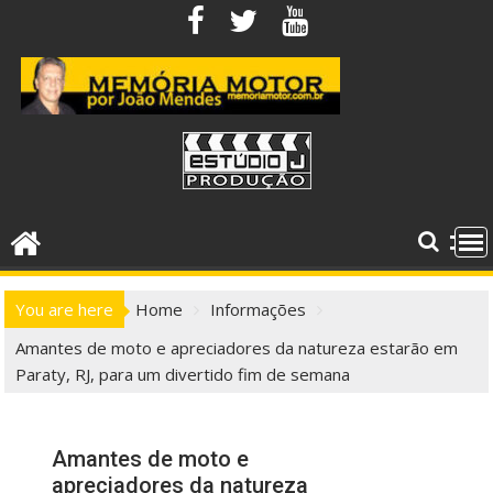
Skip
to
content
You are here
Home
Informações
Amantes de moto e apreciadores da natureza estarão em
Paraty, RJ, para um divertido fim de semana
Amantes de moto e
apreciadores da natureza