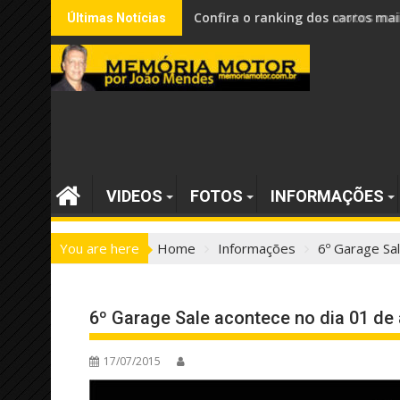
Skip
Confira o ranking dos carros mai
Últimas Notícias
to
content
VIDEOS
FOTOS
INFORMAÇÕES
You are here
Home
Informações
6º Garage Sa
6º Garage Sale acontece no dia 01 de
17/07/2015