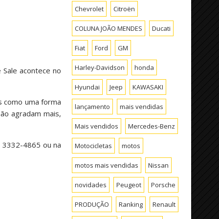
Chevrolet
Citroën
COLUNA JOÃO MENDES
Ducati
Fiat
Ford
GM
Harley-Davidson
honda
e Sale acontece no
Hyundai
Jeep
KAWASAKI
is como uma forma
lançamento
mais vendidas
 não agradam mais,
Mais vendidos
Mercedes-Benz
1) 3332-4865 ou na
Motocicletas
motos
motos mais vendidas
Nissan
novidades
Peugeot
Porsche
PRODUÇÃO
Ranking
Renault