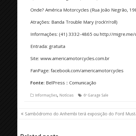
Onde? América Motorcycles (Rua João Negrão, 198
Atrações: Banda Trouble Mary (rock’n’roll)
Informações: (41) 3332-4865 ou http://migre.me
Entrada: gratuita
Site: www.americamotorcycles.com.br
FanPage: facebook.com/americamotorcycles
Fonte:
BelPress :: Comunicação
,
Informações
Notícias
6º Garage Sale
Navegação
Sambódromo do Anhembi terá exposição do Ford Must
de
Post