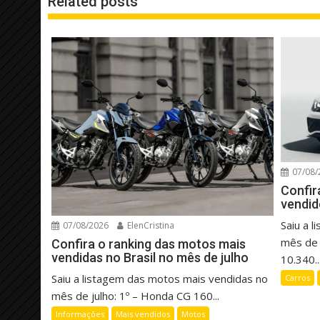
Related posts
07/08/
Confir
vendid
Saiu a 
07/08/2026
ElenCristina
mês de 
Confira o ranking das motos mais
vendidas no Brasil no mês de julho
10.340..
Saiu a listagem das motos mais vendidas no
Carros
mês de julho: 1º – Honda CG 160...
Informações
Mais vendidos
Motos