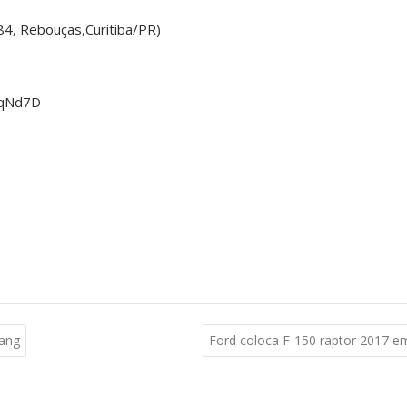
4, Rebouças,Curitiba/PR)
/qNd7D
ang
Ford coloca F-150 raptor 2017 e